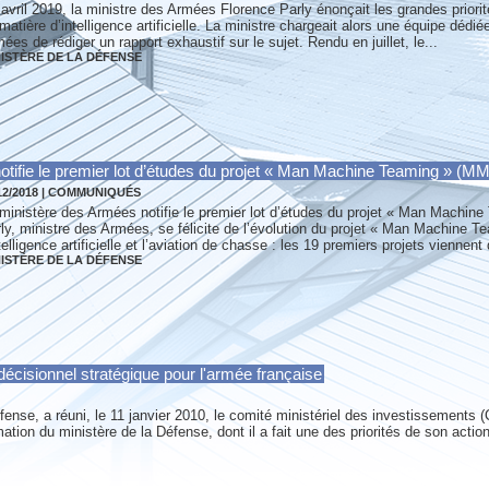
avril 2019, la ministre des Armées Florence Parly énonçait les grandes priorit
matière d’intelligence artificielle. La ministre chargeait alors une équipe dédi
ées de rédiger un rapport exhaustif sur le sujet. Rendu en juillet, le...
NISTÈRE DE LA DÉFENSE
otifie le premier lot d’études du projet « Man Machine Teaming » (M
12/2018
|
COMMUNIQUÉS
ministère des Armées notifie le premier lot d’études du projet « Man Machin
ly, ministre des Armées, se félicite de l’évolution du projet « Man Machine 
ntelligence artificielle et l’aviation de chasse : les 19 premiers projets viennent d
NISTÈRE DE LA DÉFENSE
écisionnel stratégique pour l'armée française
fense, a réuni, le 11 janvier 2010, le comité ministériel des investissements 
tion du ministère de la Défense, dont il a fait une des priorités de son action