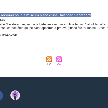
e reconnu pour la mise en place d'une Balanced Scorecard
YSES
 le Ministère français de la Défense s’est vu attribué le prix “hall of fame” at
se les sociétés qui peuvent apporter la preuve (financière, humaine,..) des r
E
,
PALLADIUM