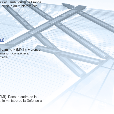
és et l’ambition de la France
ée au sein du ministère des
MT)
e Teaming » (MMT). Florence
Teaming » consacré à
’être...
(CMI). Dans le cadre de la
, le ministre de la Défense a