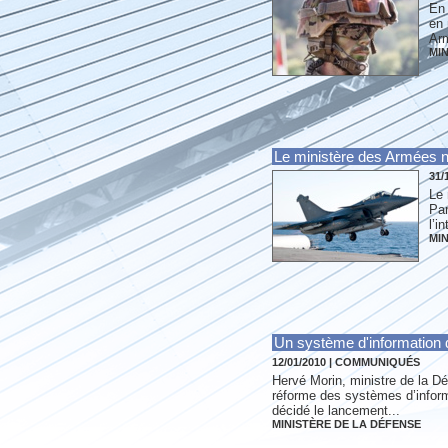
En 
en 
Arm
MI
Le ministère des Armées n
31/
Le 
Par
l’i
MI
Un système d'information d
12/01/2010
|
COMMUNIQUÉS
Hervé Morin, ministre de la Dé
réforme des systèmes d’informa
décidé le lancement...
MINISTÈRE DE LA DÉFENSE