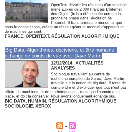
OpenText dévoile les résultats d’un sondage
mené auprès de 2 000 Français L'Internet
des Objets (IoT) a été identifié comme la
prochaine phase dans l'évolution de
l'Internet. Il transformera le monde tel que
nous le connaissons, créant un réseau géant et mondial d'appareils et
de machines qui sont...
FRANCE
,
OPENTEXT
,
RÉGULATION ALGORITHMIQUE
Big Data, Algorithmes, décisions, et être humains :
échange de points de vue avec Dave Martin
12/12/2014
|
ACTUALITÉS,
ANALYSES
Sociologue travaillant au centre de
recherche européen de Xerox, Dave Martin
travaille sur la notion de big data. Il tente de
comprendre et d’expliquer que tout n’est pas
affaire de machines, et de mathématiques ; mais que l’humain a sa
place, et doit la conserver. Nous avons longuement échangé sur...
BIG DATA
,
HUMAIN
,
RÉGULATION ALGORITHMIQUE
,
SOCIOLOGIE
,
XEROX