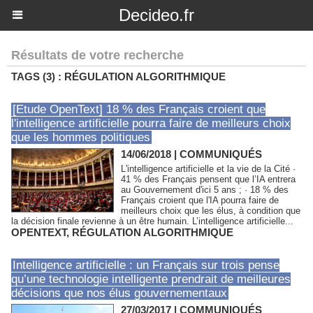
Decideo.fr
Résultats de votre recherche
TAGS (3) : RÉGULATION ALGORITHMIQUE
[Etude OpenText] 18 % des Français croient que
l'intelligence artificielle pourra faire de meilleurs choix
que les hommes politiques
14/06/2018
|
COMMUNIQUÉS
L'intelligence artificielle et la vie de la Cité ·
41 % des Français pensent que l’IA entrera
au Gouvernement d'ici 5 ans ; · 18 % des
Français croient que l'IA pourra faire de
meilleurs choix que les élus, à condition que
la décision finale revienne à un être humain. L’intelligence artificielle...
OPENTEXT
,
RÉGULATION ALGORITHMIQUE
Intelligence artificielle : un Français sur trois pense
qu’une technologie intelligente prendrait de meilleures
décisions que nos élus gouvernementaux
27/03/2017
|
COMMUNIQUÉS