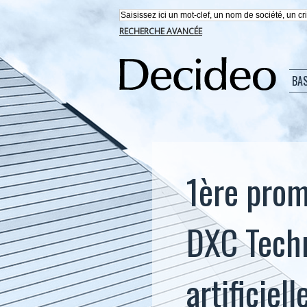
RECHERCHE AVANCÉE
BA
1ère prom
DXC Techn
artificiel