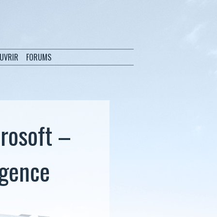
OUVRIR
FORUMS
crosoft –
igence