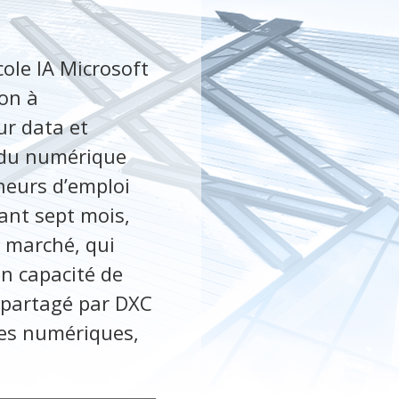
cole IA Microsoft
on à
eur data et
le du numérique
heurs d’emploi
ant sept mois,
u marché, qui
en capacité de
 partagé par DXC
ces numériques,