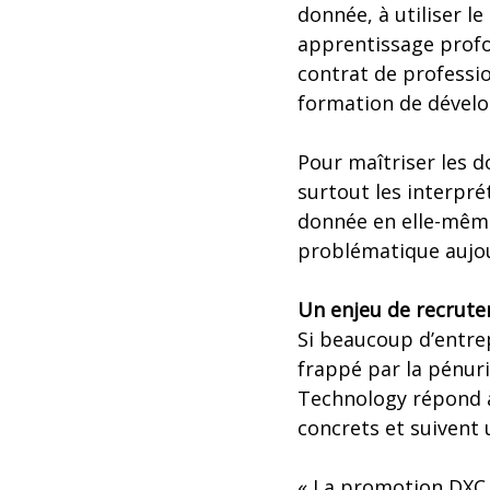
donnée, à utiliser l
apprentissage profo
contrat de professio
formation de dévelop
Pour maîtriser les do
surtout les interpré
donnée en elle-même
problématique aujour
Un enjeu de recrute
Si beaucoup d’entrepr
frappé par la pénuri
Technology répond à 
concrets et suivent 
« La promotion DXC 