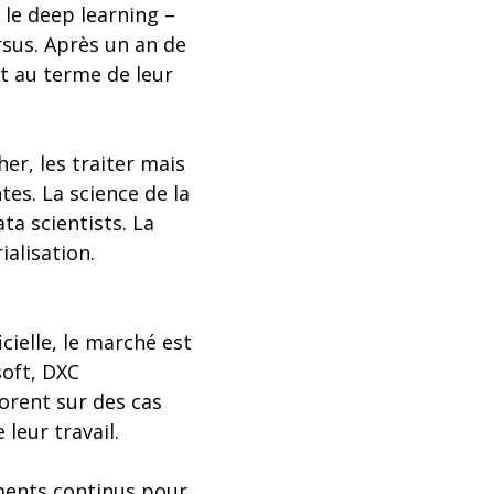
 le deep learning –
sus. Après un an de
nt au terme de leur
her, les traiter mais
es. La science de la
a scientists. La
ialisation.
cielle, le marché est
soft, DXC
borent sur des cas
leur travail.
ements continus pour