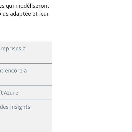
res qui modéliseront
 plus adaptée et leur
treprises à
nt encore à
ft Azure
des insights