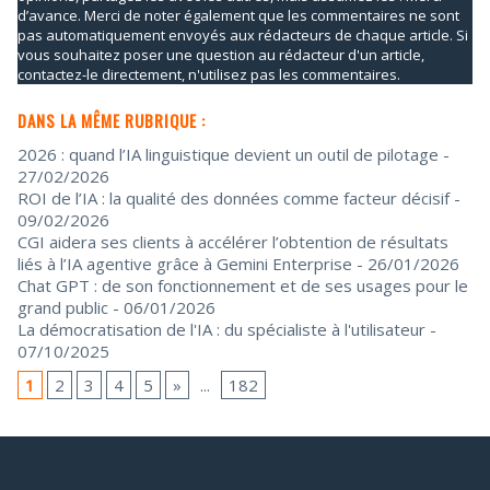
d’avance. Merci de noter également que les commentaires ne sont
pas automatiquement envoyés aux rédacteurs de chaque article. Si
vous souhaitez poser une question au rédacteur d'un article,
contactez-le directement, n'utilisez pas les commentaires.
DANS LA MÊME RUBRIQUE :
2026 : quand l’IA linguistique devient un outil de pilotage
-
27/02/2026
ROI de l’IA : la qualité des données comme facteur décisif
-
09/02/2026
CGI aidera ses clients à accélérer l’obtention de résultats
liés à l’IA agentive grâce à Gemini Enterprise
- 26/01/2026
Chat GPT : de son fonctionnement et de ses usages pour le
grand public
- 06/01/2026
La démocratisation de l'IA : du spécialiste à l'utilisateur
-
07/10/2025
1
2
3
4
5
»
...
182