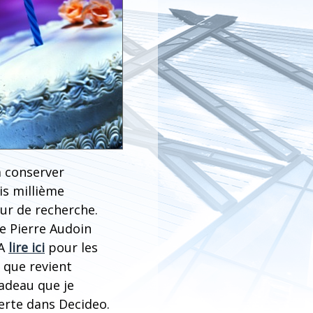
 à conserver
is millième
ur de recherche.
e Pierre Audoin
 A
lire ici
pour les
que revient
cadeau que je
erte dans Decideo.