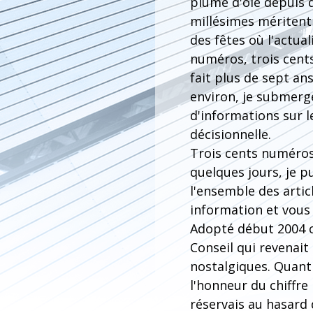
plume d'oie depuis q
millésimes méritent 
des fêtes où l'actual
numéros, trois cents
fait plus de sept an
environ, je submerge
d'informations sur l
décisionnelle.
Trois cents numéros, 
quelques jours, je pu
l'ensemble des artic
information et vous 
Adopté début 2004 c
Conseil qui revenai
nostalgiques. Quant
l'honneur du chiffre
réservais au hasard 