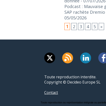
donnée
- 07/07/2026
Podcast : Mauvaise 
SAP rachète Dremio :
05/05/2026
1
2
3
4
5
»
Toute reproduction interdite.
Copyright © Decideo Europe SL
Contact
Toute reproduction ou représentation intégrale ou partielle