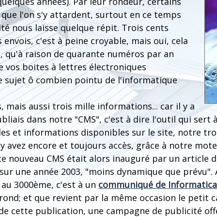
uelques années). Par leur rondeur, certains
que l'on s'y attardent, surtout en ce temps
ité nous laisse quelque répit. Trois cents
 envois, c'est à peine croyable, mais oui, cela
s, qu'à raison de quarante numéros par an
 vos boites à lettres électroniques
e sujet ô combien pointu de l'informatique
mais aussi trois mille informations... car il y a
bliais dans notre "CMS", c'est à dire l'outil qui sert
les et informations disponibles sur le site, notre tro
y avez encore et toujours accès, grâce à notre mote
e nouveau CMS était alors inauguré par un article d
t sur une année 2003, "moins dynamique que prévu".
 au 3000ème, c'est à un
communiqué de Informatica
 rond; et que revient par la même occasion le petit 
de cette publication, une campagne de publicité off