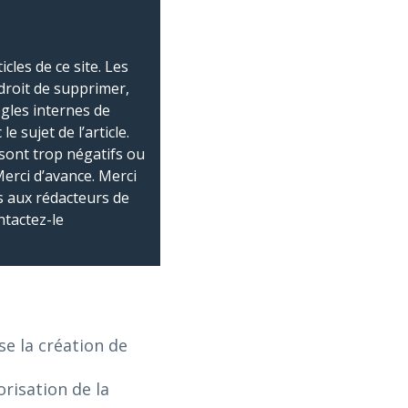
les de ce site. Les
droit de supprimer,
ègles internes de
 sujet de l’article.
sont trop négatifs ou
Merci d’avance. Merci
 aux rédacteurs de
ntactez-le
e la création de
risation de la