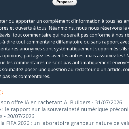
r ou apporter un complément d’information à tous les artic
bres et ouverts à tous. Néanmoins, nous nous réservons le 
réavis, tout commentaire qui ne serait pas conforme à nos r
-à-dire tout commentaire diffamatoire ou sans rapport avec le
mmentaires anonymes sont systématiquement supprimés s’ils 
s opinions, partagez les avec les autres, mais assumez les ! 
que les commentaires ne sont pas automatiquement envoyés
us souhaitez poser une question au rédacteur d'un article, co
ez pas les commentaires.
 :
on offre IA en rachetant AI Builders
- 31/07/2026
: le rapport sur la souveraineté numérique préconis
s
- 20/07/2026
 FIFA 2026 : un laboratoire grandeur nature de valo