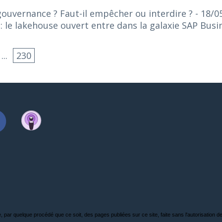
gouvernance ? Faut-il empêcher ou interdire ?
- 18/0
 le lakehouse ouvert entre dans la galaxie SAP Bus
...
230
, par quelque procédé que ce soit, des pages publiées sur ce site, faite sans l'autorisation de l