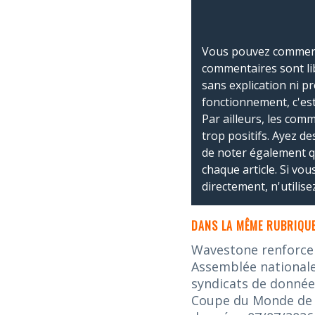
Vous pouvez commente
commentaires sont li
sans explication ni p
fonctionnement, c'est
Par ailleurs, les co
trop positifs. Ayez de
de noter également 
chaque article. Si vo
directement, n'utilis
DANS LA MÊME RUBRIQUE
Wavestone renforce s
Assemblée nationale 
syndicats de donnée
Coupe du Monde de la