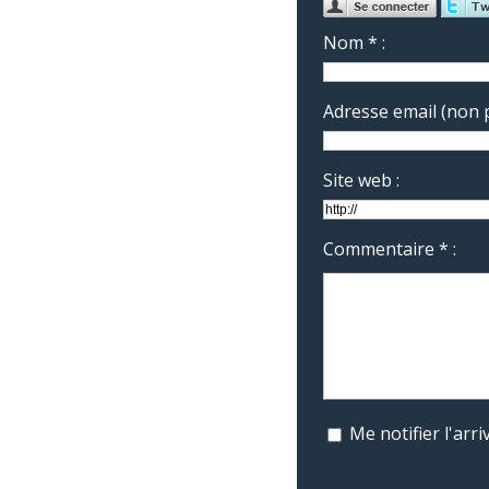
Nom * :
Adresse email (non p
Site web :
Commentaire * :
Me notifier l'ar