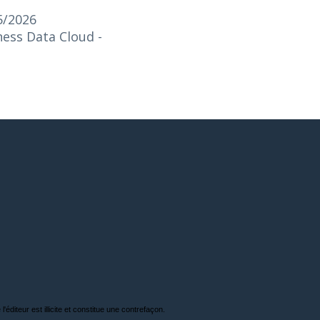
5/2026
iness Data Cloud
-
'éditeur est illicite et constitue une contrefaçon.