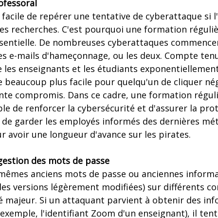
ofessoral
 facile de repérer une tentative de cyberattaque si l
ses recherches. C'est pourquoi une formation réguliè
ssentielle. De nombreuses cyberattaques commence
 des e-mails d'hameçonnage, ou les deux. Compte te
re les enseignants et les étudiants exponentiellement
e beaucoup plus facile pour quelqu'un de cliquer n
ointe compromis. Dans ce cadre, une formation régul
e de renforcer la cybersécurité et d'assurer la pro
t de garder les employés informés des dernières mé
ur avoir une longueur d'avance sur les pirates.
 gestion des mots de passe
s mêmes anciens mots de passe ou anciennes inform
 des versions légèrement modifiées) sur différents c
é majeur. Si un attaquant parvient à obtenir des in
r exemple, l'identifiant Zoom d'un enseignant), il te