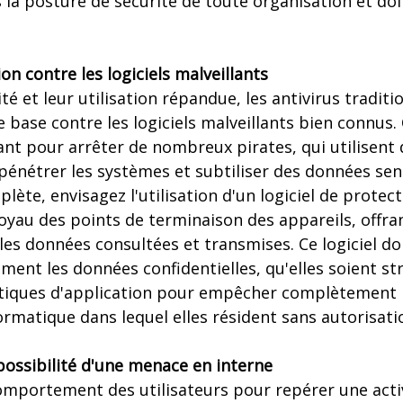
la posture de sécurité de toute organisation et doit
on contre les logiciels malveillants
é et leur utilisation répandue, les antivirus traditi
 base contre les logiciels malveillants bien connus. 
ant pour arrêter de nombreux pirates, qui utilisent
pénétrer les systèmes et subtiliser des données sen
lète, envisagez l'utilisation d'un logiciel de prote
oyau des points de terminaison des appareils, offrant
es données consultées et transmises. Ce logiciel do
ment les données confidentielles, qu'elles soient st
litiques d'application pour empêcher complètement 
rmatique dans lequel elles résident sans autorisati
 possibilité d'une menace en interne
comportement des utilisateurs pour repérer une acti