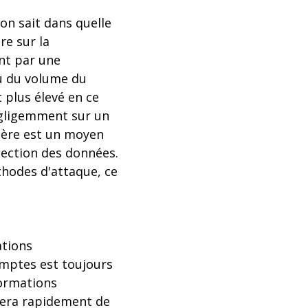
'on sait dans quelle
re sur la
nt par une
nu du volume du
 plus élevé en ce
égligemment sur un
ière est un moyen
tection des données.
thodes d'attaque, ce
ations
omptes est toujours
formations
ntera rapidement de