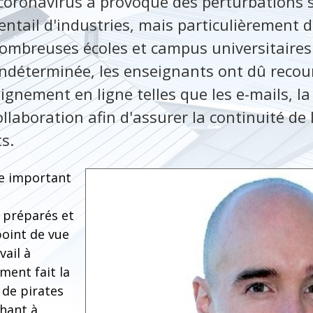
coronavirus a provoqué des perturbations 
entail d'industries, mais particulièrement d
nombreuses écoles et campus universitaire
ndéterminée, les enseignants ont dû recour
gnement en ligne telles que les e-mails, la
collaboration afin d'assurer la continuité de
s.
re important
 préparés et
oint de vue
vail à
ment fait la
 de pirates
hant à