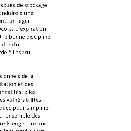
disques de stockage
conduire à une
ent, un léger
oles d'expiration
Une bonne discipline
adre d'une
e à l'esprit.
sionnels de la
itation et des
nnalités, elles
es vulnérabilités.
iques pour simplifier
e l'ensemble des
areils engendre une