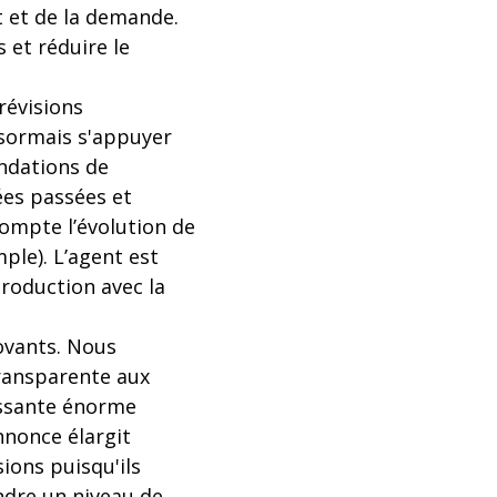
t et de la demande.
 et réduire le
révisions
ésormais s'appuyer
ndations de
ées passées et
compte l’évolution de
ple). L’agent est
production avec la
novants. Nous
transparente aux
assante énorme
nnonce élargit
ions puisqu'ils
ndre un niveau de