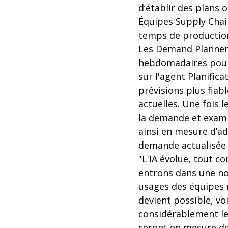
d’établir des plans 
Équipes Supply Chain
temps de productio
Les Demand Planners
hebdomadaires pour 
sur l'agent Planifi
prévisions plus fiab
actuelles. Une fois 
la demande et examin
ainsi en mesure d’ad
demande actualisée -
"L'IA évolue, tout c
entrons dans une no
usages des équipes 
devient possible, vo
considérablement le
seront en mesure de 