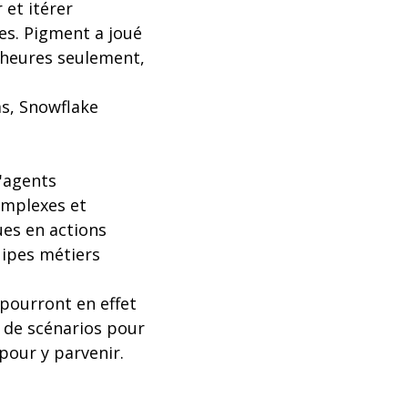
 et itérer
les. Pigment a joué
 heures seulement,
s, Snowflake
d'agents
omplexes et
es en actions
uipes métiers
 pourront en effet
i de scénarios pour
pour y parvenir.