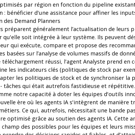
optimisés par région en fonction du pipeline existan
 : bénéficier d'une assistance pour affiner les inputs
n des Demand Planners
 préparent généralement l’actualisation de leurs p
qu'elle soit intégrée à leur système. Ils peuvent d
cateur qui exécute, compare et propose des recomma
les basées sur l’analyse de volumes massifs de donn
le téléchargement réussi, l'agent Analyste prend en 
e les indicateurs clés (politiques de stock par exem
apter les politiques de stock et de synchroniser la 
 tâches qui était autrefois fastidieuse et répétitive.
omme notre capacité à doter les équipes d'outils in
uvelle ère où les agents IA s'intègrent de manière 
métiers. Ce qui, autrefois, nécessitait une bande p
ire optimisé grâce au soutien des agents IA. Cette a
 champ des possibles pour les équipes et leurs miss
prendre des décisions rapides et fiables, et d’attei