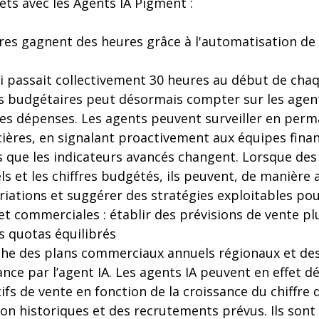
ets avec les Agents IA Pigment :
res gagnent des heures grâce à l'automatisation de 
 passait collectivement 30 heures au début de cha
ts budgétaires peut désormais compter sur les agent
les dépenses. Les agents peuvent surveiller en perm
ères, en signalant proactivement aux équipes financ
s que les indicateurs avancés changent. Lorsque des
éels et les chiffres budgétés, ils peuvent, de manièr
riations et suggérer des stratégies exploitables pour
t commerciales : établir des prévisions de vente plu
es quotas équilibrés
he des plans commerciaux annuels régionaux et des
ance par l’agent IA. Les agents IA peuvent en effet d
fs de vente en fonction de la croissance du chiffre d
on historiques et des recrutements prévus. Ils sont