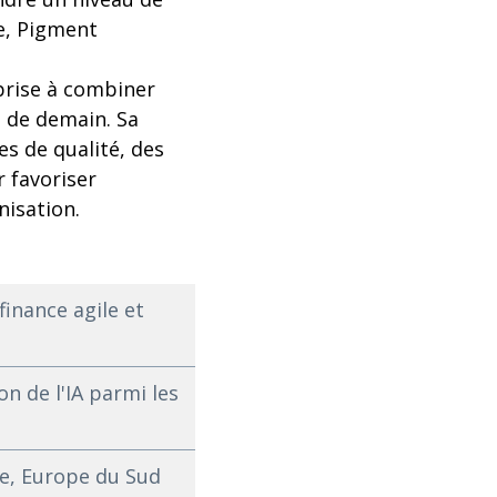
e, Pigment
eprise à combiner
n de demain. Sa
s de qualité, des
r favoriser
nisation.
inance agile et
n de l'IA parmi les
e, Europe du Sud