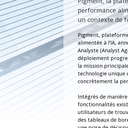
Pigment, la plate
performance alim
un contexte de f
Pigment, plateforme
alimentée à l’IA, an
Analyste (Analyst Ag
déploiement progres
la mission principale
technologie unique d
concrètement la per
Intégrés de manière
fonctionnalités exis
utilisateurs de trou
des tableaux de bor
une prise de décisio