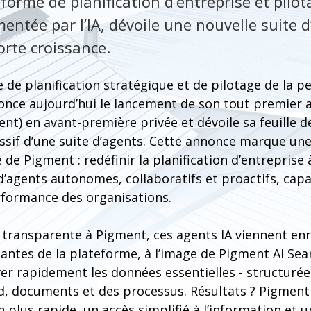
forme de planification d’entreprise et pilot
entée par l’IA, dévoile une nouvelle suite d
orte croissance.
 de planification stratégique et de pilotage de la 
nonce aujourd’hui le lancement de son tout premier ag
ent) en avant-première privée et dévoile sa feuille d
sif d’une suite d’agents. Cette annonce marque une
 de Pigment : redéfinir la planification d’entreprise
’agents autonomes, collaboratifs et proactifs, capa
formance des organisations.
 transparente à Pigment, ces agents IA viennent enr
tantes de la plateforme, à l’image de Pigment AI Se
ver rapidement les données essentielles - structurée
d, documents et des processus. Résultats ? Pigment 
n plus rapide, un accès simplifié à l’information et 