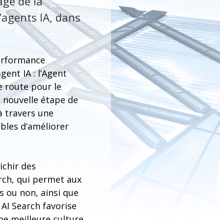
age de la
’agents IA, dans
performance
ent IA : l’Agent
e route pour le
 nouvelle étape de
 à travers une
bles d’améliorer
ichir des
arch, qui permet aux
s ou non, ainsi que
AI Search favorise
une meilleure culture