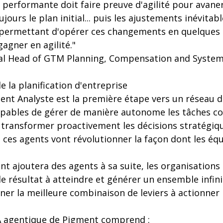
erformante doit faire preuve d'agilité pour avaner
ujours le plan initial... puis les ajustements inévitab
, permettant d'opérer ces changements en quelques
gagner en agilité."
bal Head of GTM Planning, Compensation and System
de la planification d'entreprise
ent Analyste est la première étape vers un réseau 
apables de gérer de manière autonome les tâches c
transformer proactivement les décisions stratégiqu
 ces agents vont révolutionner la façon dont les éq
 ajoutera des agents à sa suite, les organisations
e résultat à atteindre et générer un ensemble infin
iner la meilleure combinaison de leviers à actionner 
 IA agentique de Pigment comprend :