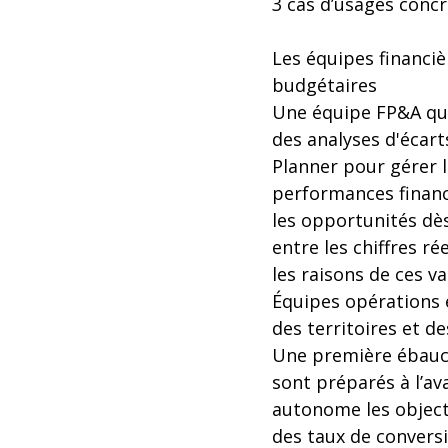
3 cas d’usages concr
Les équipes financiè
budgétaires
Une équipe FP&A qui
des analyses d'écar
Planner pour gérer 
performances financi
les opportunités dè
entre les chiffres r
les raisons de ces va
Équipes opérations e
des territoires et d
Une première ébauc
sont préparés à l’av
autonome les objecti
des taux de conversi