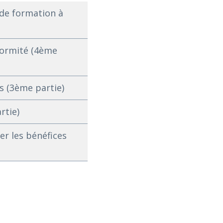
 de formation à
nformité (4ème
fs (3ème partie)
rtie)
ser les bénéfices