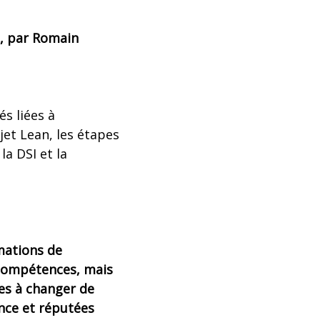
n, par Romain
s liées à
jet Lean, les étapes
la DSI et la
mations de
 compétences, mais
ses à changer de
ence et réputées