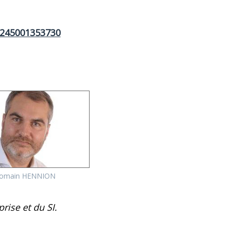
6245001353730
omain HENNION
rise et du SI.