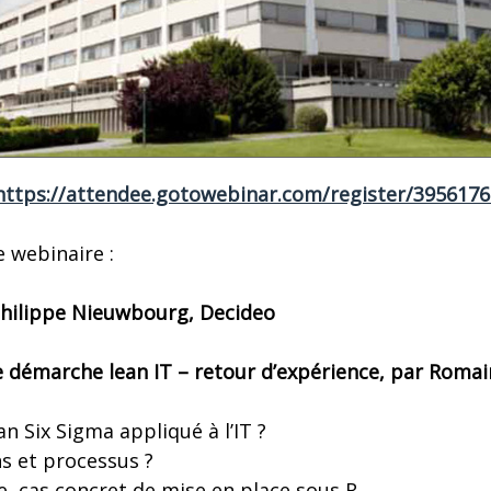
https://attendee.gotowebinar.com/register/395617
 webinaire :
 Philippe Nieuwbourg, Decideo
ne démarche lean IT – retour d’expérience, par Roma
an Six Sigma appliqué à l’IT ?
ns et processus ?
e, cas concret de mise en place sous R