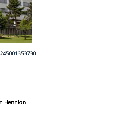
6245001353730
in Hennion