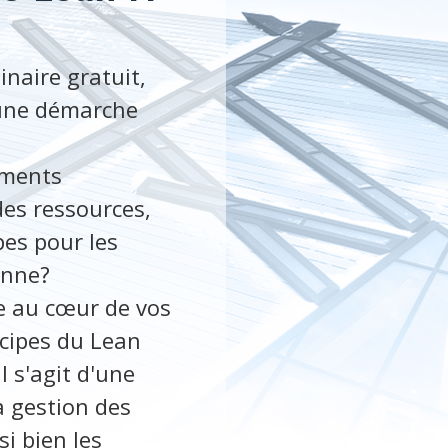
inaire gratuit,
’une démarche
ements
des ressources,
es pour les
enne?
ue au cœur de vos
ncipes du Lean
 s'agit d'une
a gestion des
i bien les