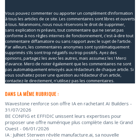
Vous pouvez commenter ou apporter un complément d’information
à tous les articles de ce site. Les commentaires sont libres et ouverts
à tous. Néanmoins, nous nous réservons le droit de supprimer,
sans explication ni préavis, tout commentaire qui ne serait pas
conforme à nos règles internes de fonctionnement, c'est-à-dire tout
commentaire diffamatoire ou sans rapport avec le sujet de l’article.
Par ailleurs, les commentaires anonymes sont systématiquement
supprimés s’ils sont trop négatifs ou trop positifs. Ayez des
opinions, partagez les avec les autres, mais assumez les ! Merci
d’avance. Merci de noter également que les commentaires ne sont
pas automatiquement envoyés aux rédacteurs de chaque article. Si
vous souhaitez poser une question au rédacteur d'un article,
contactez-le directement, n'utilisez pas les commentaires.
DANS LA MÊME RUBRIQUE :
Wavestone renforce son offre IA en rachetant AI Builders
-
31/07/2026
BE CONFIG et EFFIDIC unissent leurs expertises pour
proposer une offre numérique plus complète dans le Grand
Ouest
- 06/01/2026
IA : Julhiet Sterwen révèle manufacture.ai, sa nouvelle