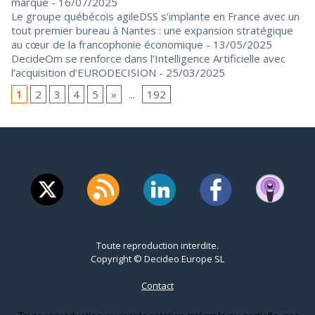
marque
- 16/07/2025
Le groupe québécois agileDSS s’implante en France avec un
tout premier bureau à Nantes : une expansion stratégique
au cœur de la francophonie économique
- 13/05/2025
DecideOm se renforce dans l’Intelligence Artificielle avec
l’acquisition d’EURODECISION
- 25/03/2025
1
2
3
4
5
»
...
192
Toute reproduction interdite.
Copyright © Decideo Europe SL
Contact