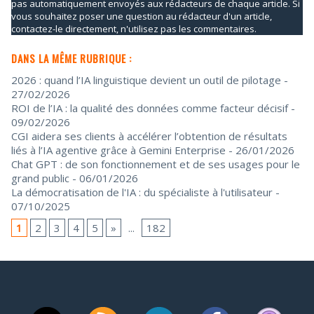
pas automatiquement envoyés aux rédacteurs de chaque article. Si
vous souhaitez poser une question au rédacteur d'un article,
contactez-le directement, n'utilisez pas les commentaires.
DANS LA MÊME RUBRIQUE :
2026 : quand l’IA linguistique devient un outil de pilotage
-
27/02/2026
ROI de l’IA : la qualité des données comme facteur décisif
-
09/02/2026
CGI aidera ses clients à accélérer l’obtention de résultats
liés à l’IA agentive grâce à Gemini Enterprise
- 26/01/2026
Chat GPT : de son fonctionnement et de ses usages pour le
grand public
- 06/01/2026
La démocratisation de l'IA : du spécialiste à l'utilisateur
-
07/10/2025
1
2
3
4
5
»
...
182