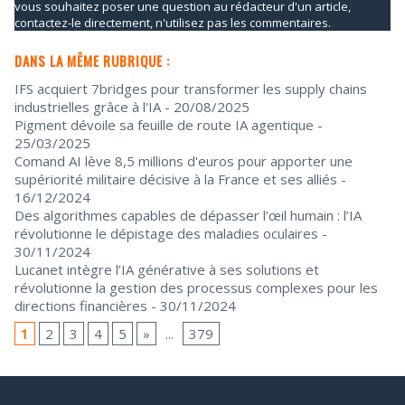
vous souhaitez poser une question au rédacteur d'un article,
contactez-le directement, n'utilisez pas les commentaires.
DANS LA MÊME RUBRIQUE :
IFS acquiert 7bridges pour transformer les supply chains
industrielles grâce à l'IA
- 20/08/2025
Pigment dévoile sa feuille de route IA agentique
-
25/03/2025
Comand AI lève 8,5 millions d'euros pour apporter une
supériorité militaire décisive à la France et ses alliés
-
16/12/2024
Des algorithmes capables de dépasser l’œil humain : l’IA
révolutionne le dépistage des maladies oculaires
-
30/11/2024
Lucanet intègre l’IA générative à ses solutions et
révolutionne la gestion des processus complexes pour les
directions financières
- 30/11/2024
1
2
3
4
5
»
...
379