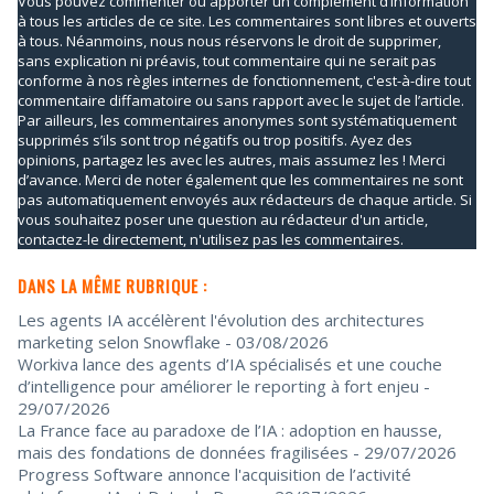
Vous pouvez commenter ou apporter un complément d’information
à tous les articles de ce site. Les commentaires sont libres et ouverts
à tous. Néanmoins, nous nous réservons le droit de supprimer,
sans explication ni préavis, tout commentaire qui ne serait pas
conforme à nos règles internes de fonctionnement, c'est-à-dire tout
commentaire diffamatoire ou sans rapport avec le sujet de l’article.
Par ailleurs, les commentaires anonymes sont systématiquement
supprimés s’ils sont trop négatifs ou trop positifs. Ayez des
opinions, partagez les avec les autres, mais assumez les ! Merci
d’avance. Merci de noter également que les commentaires ne sont
pas automatiquement envoyés aux rédacteurs de chaque article. Si
vous souhaitez poser une question au rédacteur d'un article,
contactez-le directement, n'utilisez pas les commentaires.
DANS LA MÊME RUBRIQUE :
Les agents IA accélèrent l'évolution des architectures
marketing selon Snowflake
- 03/08/2026
Workiva lance des agents d’IA spécialisés et une couche
d’intelligence pour améliorer le reporting à fort enjeu
-
29/07/2026
La France face au paradoxe de l’IA : adoption en hausse,
mais des fondations de données fragilisées
- 29/07/2026
Progress Software annonce l'acquisition de l’activité