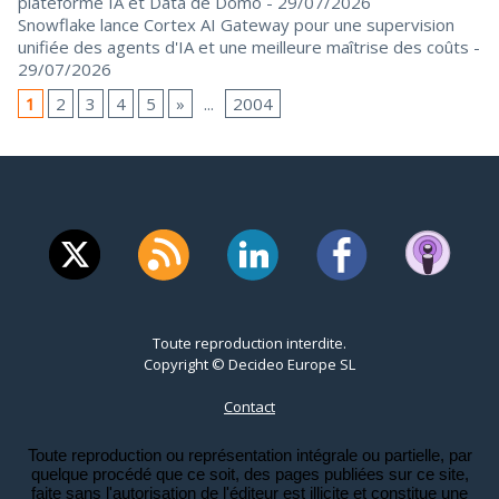
plateforme IA et Data de Domo
- 29/07/2026
Snowflake lance Cortex AI Gateway pour une supervision
unifiée des agents d'IA et une meilleure maîtrise des coûts
-
29/07/2026
1
2
3
4
5
»
...
2004
Toute reproduction interdite.
Copyright © Decideo Europe SL
Contact
Toute reproduction ou représentation intégrale ou partielle, par
quelque procédé que ce soit, des pages publiées sur ce site,
faite sans l'autorisation de l'éditeur est illicite et constitue une