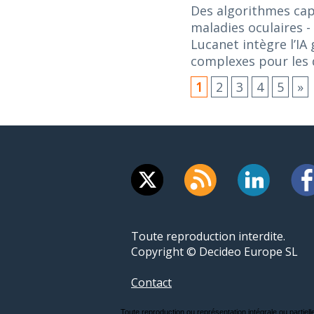
Des algorithmes capa
maladies oculaires
-
Lucanet intègre l’IA
complexes pour les d
1
2
3
4
5
»
Toute reproduction interdite.
Copyright © Decideo Europe SL
Contact
Toute reproduction ou représentation intégrale ou partielle