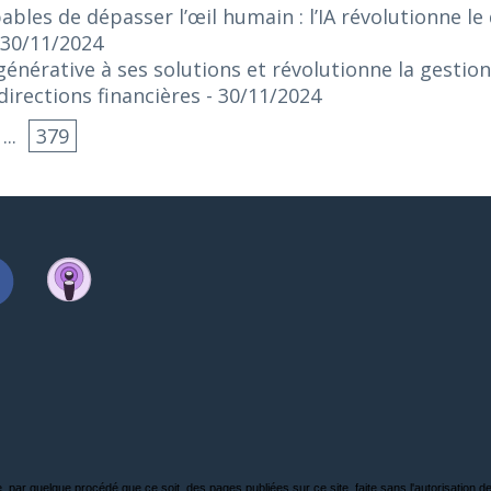
bles de dépasser l’œil humain : l’IA révolutionne le
 30/11/2024
 générative à ses solutions et révolutionne la gestio
irections financières
- 30/11/2024
...
379
, par quelque procédé que ce soit, des pages publiées sur ce site, faite sans l'autorisation de l