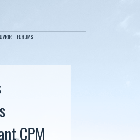
OUVRIR
FORUMS
s
s
rant CPM