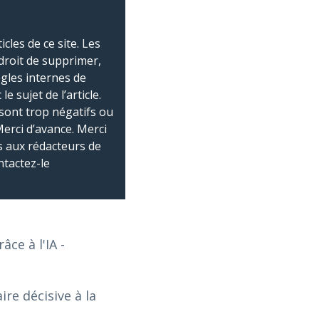
les de ce site. Les
droit de supprimer,
ègles internes de
 sujet de l’article.
sont trop négatifs ou
Merci d’avance. Merci
 aux rédacteurs de
ntactez-le
âce à l'IA
-
re décisive à la