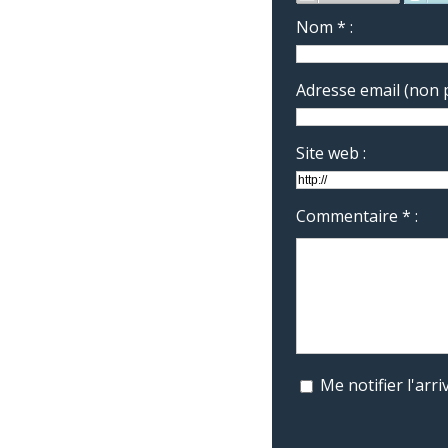
Nom * :
Adresse email (non p
Site web :
Commentaire * :
Me notifier l'ar