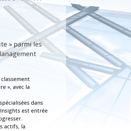
ute » parmi les
 Management
e classement
e », avec la
spécialisées dans
 Insights est entrée
ogresser.
 actifs, la