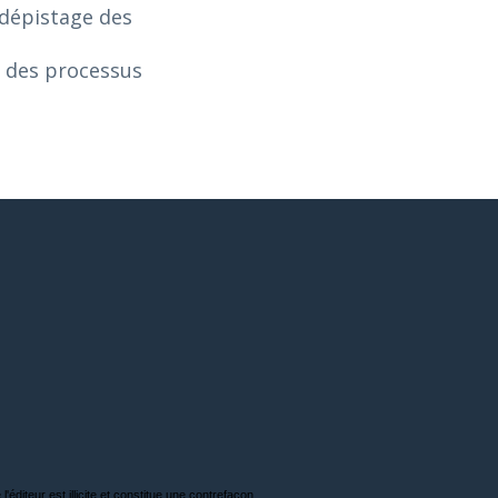
 dépistage des
n des processus
'éditeur est illicite et constitue une contrefaçon.