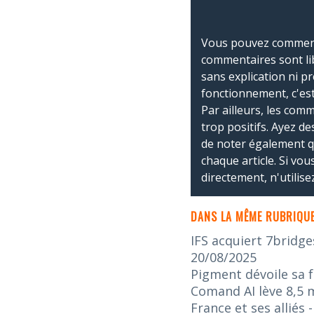
Vous pouvez commente
commentaires sont li
sans explication ni p
fonctionnement, c'est
Par ailleurs, les co
trop positifs. Ayez de
de noter également 
chaque article. Si vo
directement, n'utilis
DANS LA MÊME RUBRIQUE
IFS acquiert 7bridge
20/08/2025
Pigment dévoile sa f
Comand AI lève 8,5 m
France et ses alliés