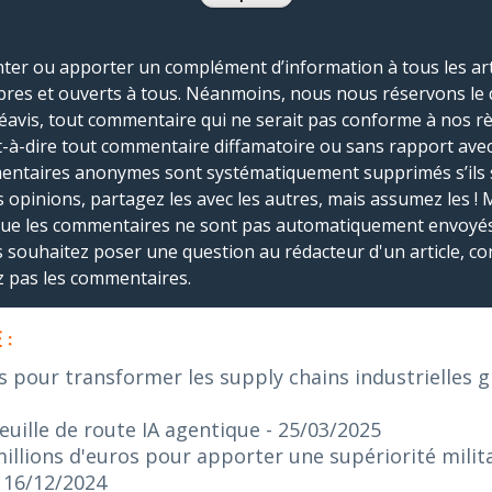
r ou apporter un complément d’information à tous les artic
bres et ouverts à tous. Néanmoins, nous nous réservons le 
réavis, tout commentaire qui ne serait pas conforme à nos r
-à-dire tout commentaire diffamatoire ou sans rapport avec le
mmentaires anonymes sont systématiquement supprimés s’ils 
s opinions, partagez les avec les autres, mais assumez les ! 
que les commentaires ne sont pas automatiquement envoyés
us souhaitez poser une question au rédacteur d'un article, co
ez pas les commentaires.
 :
s pour transformer les supply chains industrielles gr
euille de route IA agentique
- 25/03/2025
illions d'euros pour apporter une supériorité militai
- 16/12/2024