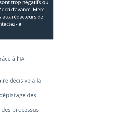
sont trop négatifs ou
Merci d’avance. Merci
 aux rédacteurs de
ntactez-le
âce à l'IA
-
re décisive à la
 dépistage des
n des processus