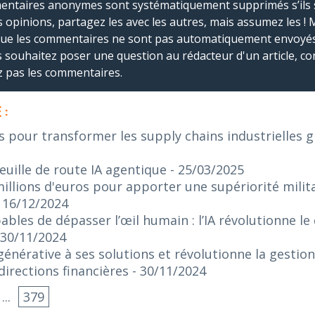
mmentaires anonymes sont systématiquement supprimés s’ils 
s opinions, partagez les avec les autres, mais assumez les ! 
que les commentaires ne sont pas automatiquement envoyés
us souhaitez poser une question au rédacteur d'un article, co
ez pas les commentaires.
 :
s pour transformer les supply chains industrielles gr
euille de route IA agentique
- 25/03/2025
illions d'euros pour apporter une supériorité militai
- 16/12/2024
bles de dépasser l’œil humain : l’IA révolutionne le
 30/11/2024
 générative à ses solutions et révolutionne la gestio
irections financières
- 30/11/2024
...
379