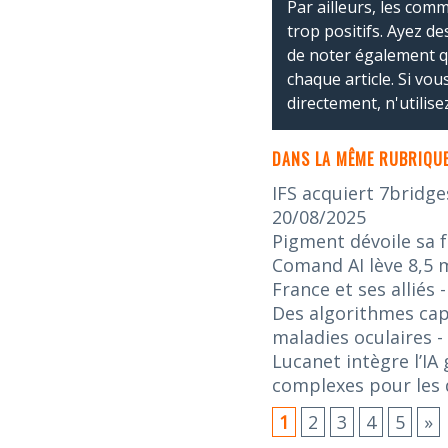
Par ailleurs, les co
trop positifs. Ayez de
de noter également 
chaque article. Si vo
directement, n'utilis
DANS LA MÊME RUBRIQUE
IFS acquiert 7bridge
20/08/2025
Pigment dévoile sa f
Comand AI lève 8,5 m
France et ses alliés
Des algorithmes capa
maladies oculaires
-
Lucanet intègre l’IA
complexes pour les d
1
2
3
4
5
»