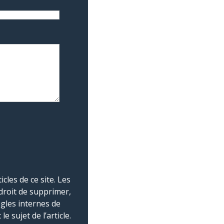
les de ce site. Les
droit de supprimer,
ègles internes de
 sujet de l’article.