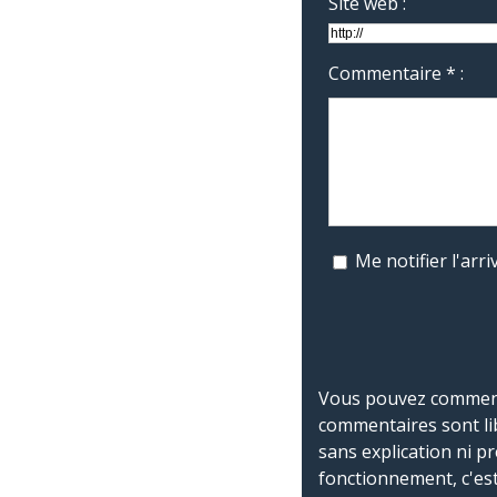
Site web :
Commentaire * :
Me notifier l'ar
Vous pouvez commente
commentaires sont li
sans explication ni p
fonctionnement, c'est