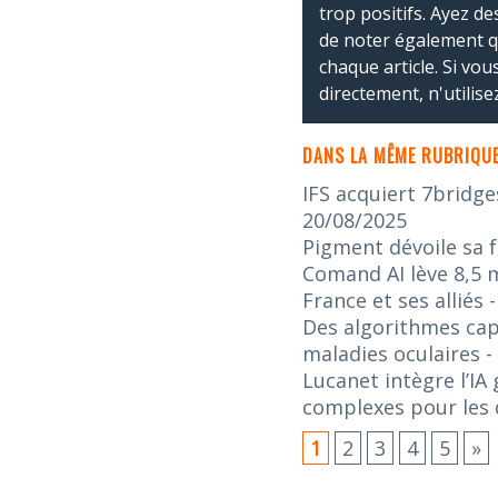
trop positifs. Ayez de
de noter également 
chaque article. Si vo
directement, n'utilis
DANS LA MÊME RUBRIQUE
IFS acquiert 7bridge
20/08/2025
Pigment dévoile sa f
Comand AI lève 8,5 m
France et ses alliés
Des algorithmes capa
maladies oculaires
-
Lucanet intègre l’IA
complexes pour les d
1
2
3
4
5
»