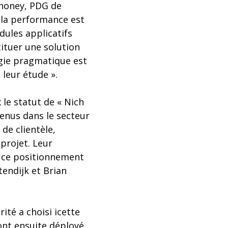
ahoney, PDG de
e la performance est
dules applicatifs
ituer une solution
gie pragmatique est
 leur étude ».
 le statut de « Nich
etenus dans le secteur
de clientèle,
 projet. Leur
r ce positionnement
tendijk et Brian
ité a choisi icette
 ont ensuite déployé