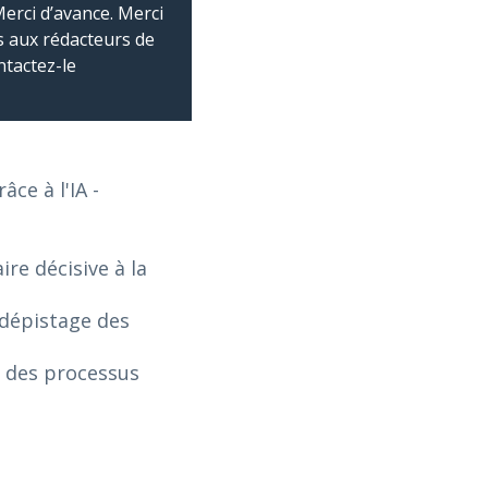
Merci d’avance. Merci
 aux rédacteurs de
ntactez-le
âce à l'IA
-
re décisive à la
 dépistage des
n des processus