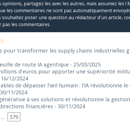
s opinions, partagez les avec les autres, mais assumez les ! 
que les commentaires ne sont pas automatiquement envoyés
us souhaitez poser une question au rédacteur d'un article, co
ez pas les commentaires.
 :
s pour transformer les supply chains industrielles gr
euille de route IA agentique
- 25/03/2025
illions d'euros pour apporter une supériorité militai
- 16/12/2024
bles de dépasser l’œil humain : l’IA révolutionne le
 30/11/2024
 générative à ses solutions et révolutionne la gestio
irections financières
- 30/11/2024
...
379