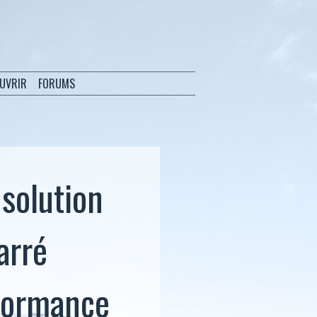
OUVRIR
FORUMS
 solution
arré
rformance