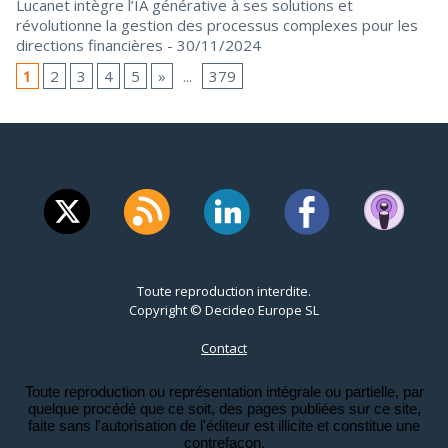
Lucanet intègre l’IA générative à ses solutions et
révolutionne la gestion des processus complexes pour les
directions financières
- 30/11/2024
1
2
3
4
5
»
...
379
Toute reproduction interdite.
Copyright © Decideo Europe SL
Contact
Toute reproduction ou représentation intégrale ou partielle, par
quelque procédé que ce soit, des pages publiées sur ce site,
faite sans l'autorisation de l'éditeur est illicite et constitue une
contrefaçon.