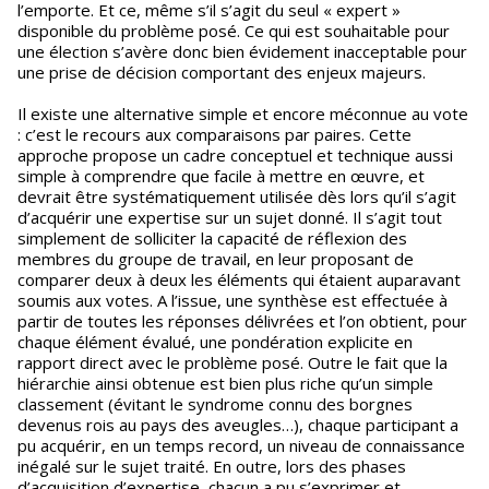
l’emporte. Et ce, même s’il s’agit du seul « expert »
disponible du problème posé. Ce qui est souhaitable pour
une élection s’avère donc bien évidement inacceptable pour
une prise de décision comportant des enjeux majeurs.
Il existe une alternative simple et encore méconnue au vote
: c’est le recours aux comparaisons par paires. Cette
approche propose un cadre conceptuel et technique aussi
simple à comprendre que facile à mettre en œuvre, et
devrait être systématiquement utilisée dès lors qu’il s’agit
d’acquérir une expertise sur un sujet donné. Il s’agit tout
simplement de solliciter la capacité de réflexion des
membres du groupe de travail, en leur proposant de
comparer deux à deux les éléments qui étaient auparavant
soumis aux votes. A l’issue, une synthèse est effectuée à
partir de toutes les réponses délivrées et l’on obtient, pour
chaque élément évalué, une pondération explicite en
rapport direct avec le problème posé. Outre le fait que la
hiérarchie ainsi obtenue est bien plus riche qu’un simple
classement (évitant le syndrome connu des borgnes
devenus rois au pays des aveugles…), chaque participant a
pu acquérir, en un temps record, un niveau de connaissance
inégalé sur le sujet traité. En outre, lors des phases
d’acquisition d’expertise, chacun a pu s’exprimer et