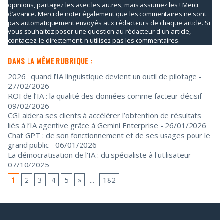
opinions, partagez les avec les autres, mais assumez les ! Merci
d’avance. Merci de noter également que les commentaires ne sont
pas automatiquement envoyés aux rédacteurs de chaque article. Si
vous souhaitez poser une question au rédacteur d'un article,
contactez-le directement, n'utilisez pas les commentaires.
DANS LA MÊME RUBRIQUE :
2026 : quand l’IA linguistique devient un outil de pilotage
-
27/02/2026
ROI de l’IA : la qualité des données comme facteur décisif
-
09/02/2026
CGI aidera ses clients à accélérer l’obtention de résultats
liés à l’IA agentive grâce à Gemini Enterprise
- 26/01/2026
Chat GPT : de son fonctionnement et de ses usages pour le
grand public
- 06/01/2026
La démocratisation de l'IA : du spécialiste à l'utilisateur
-
07/10/2025
1
2
3
4
5
»
...
182