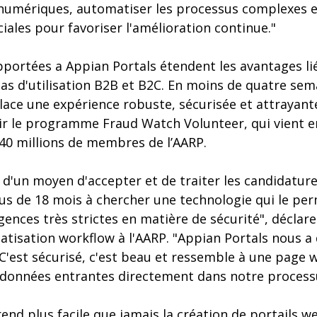
 numériques, automatiser les processus complexes e
ales pour favoriser l'amélioration continue."
portées a Appian Portals étendent les avantages lié
cas d'utilisation B2B et B2C. En moins de quatre sema
lace une expérience robuste, sécurisée et attrayan
ir le programme Fraud Watch Volunteer, qui vient e
 40 millions de membres de l’AARP.
d'un moyen d'accepter et de traiter les candidature
us de 18 mois à chercher une technologie qui le per
ences très strictes en matière de sécurité", déclare
atisation workflow à l'AARP. "Appian Portals nous a
C'est sécurisé, c'est beau et ressemble à une page w
 données entrantes directement dans notre process
rend plus facile que jamais la création de portails w