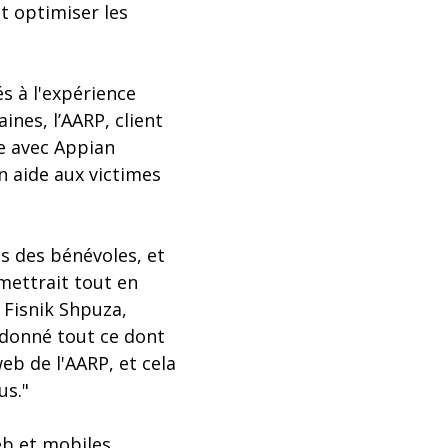
t optimiser les
s à l'expérience
ines, l’AARP, client
te avec Appian
n aide aux victimes
s des bénévoles, et
mettrait tout en
 Fisnik Shpuza,
 donné tout ce dont
eb de l'AARP, et cela
us."
eb et mobiles