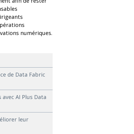
ent afin de rester
nsables
irigeants
opérations
novations numériques.
nce de Data Fabric
 avec AI Plus Data
liorer leur