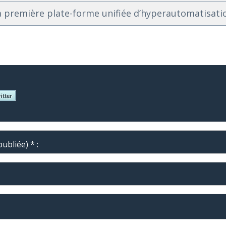
a première plate-forme unifiée d’hyperautomatisati
ubliée) * :