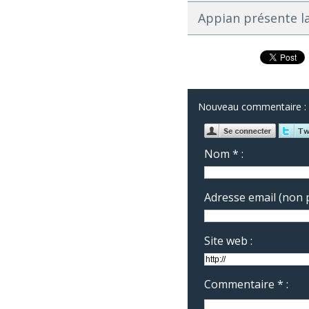
Appian présente l
Nouveau commentaire :
Nom * :
Adresse email (non p
Site web :
Commentaire * :