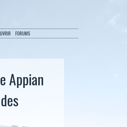
OUVRIR
FORUMS
me Appian
 des