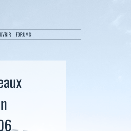
OUVRIR
FORUMS
veaux
un
06