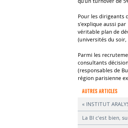
qu’un turnover de 5
Pour les dirigeants d
s’explique aussi par 
véritable plan de dé
(universités du soir,
Parmi les recrutemen
consultants décisio
(responsables de Bus
région parisienne e
AUTRES ARTICLES
« INSTITUT ARALYS
La BI c'est bien, s