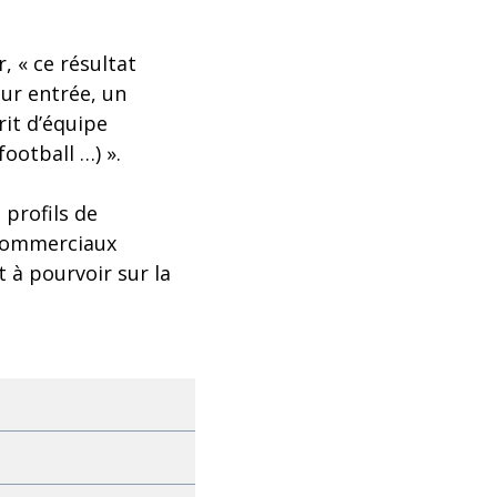
, « ce résultat
eur entrée, un
rit d’équipe
football …) ».
 profils de
 commerciaux
t à pourvoir sur la