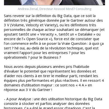
Andrea Zerial, Directeur Associé Mind7 Consulting
Sans revenir sur la définition du Big Data, que ce soit la
définition très générique donnée par le Gartner autour des
3 V (Volume, Velocity et Variety), ou les définitions très
personnelles de chaque acteur souhaitant se démarquer (et
ajoutant tantôt une « Veracity », tantôt un « Datalake » ou
encore de l’« Open Source »), force est de constater que
l’on commence enfin à se poser la Vraie Question : à quoi ça
sert ? hé oui, au-delà de la révolution technique, quel est
vraiment l’apport pour les entreprises ? pour les
opérationnels ? pour le Business ?
Nous avons depuis plusieurs années pris l’habitude
d’évaluer le potentiel que représentent les données et
d’aider nos clients à en tirer le meilleur parti, rendant les
équipes plus performantes et plus réactives. Il en ressort 4
domaines d’utilisation majeur : ce sont nos « 4 A » en
réponse aux 3 V du Gartner !
- A pour Analyse : une des utilisation historique du Big Data
consiste à stocker et parfois analyser des données
historiques. Ça a été le grand essor d’Hadoop. C’est la