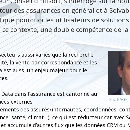
eur Conseil d’Effisoft, s’interroge sur la no
eur des assurances en général et à Solvabil
xplique pourquoi les utilisateurs de solutio
 ce contexte, une double compétence de la
ecteurs aussi variés que la recherche
rité, la vente par correspondance et les
a est aussi un enjeu majeur pour le
ces.
g Data dans l’assurance est cantonné au
Eric PAGE, 
nées externes
ments des assurés/internautes, coordonnées, contra
nce, santé, climat…), ce qui est réducteur car avec Sol
e et accumule d’autres flux que les données CRM ou 