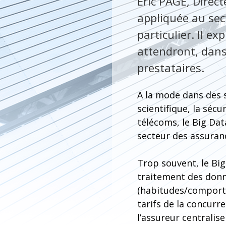
Eric PAGE, Direct
appliquée au sect
particulier. Il e
attendront, dans
prestataires.
A la mode dans des s
scientifique, la sécu
télécoms, le Big Dat
secteur des assuran
Trop souvent, le Bi
traitement des don
(habitudes/comporte
tarifs de la concurre
l’assureur centralis