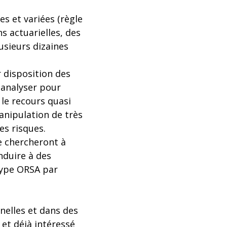
es et variées (règle
ns actuarielles, des
usieurs dizaines
r disposition des
 analyser pour
 le recours quasi
anipulation de très
s risques.
ce chercheront à
nduire à des
type ORSA par
nelles et dans des
 et déjà intéressé