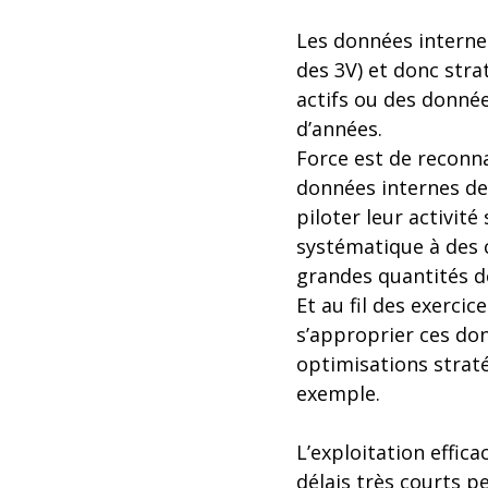
Les données internes
des 3V) et donc strat
actifs ou des donné
d’années.
Force est de reconna
données internes de 
piloter leur activit
systématique à des c
grandes quantités d
Et au fil des exercic
s’approprier ces don
optimisations strat
exemple.
L’exploitation effic
délais très courts p