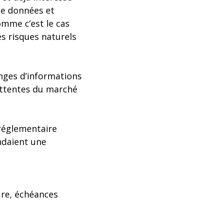
de données et
comme c’est le cas
es risques naturels
nges d’informations
 attentes du marché
g réglementaire
ndaient une
ure, échéances