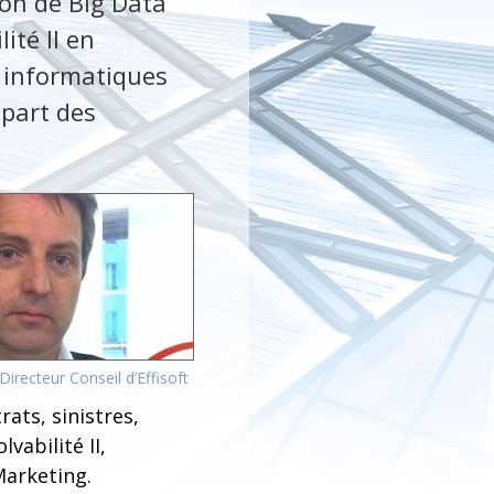
tion de Big Data
ité II en
ns informatiques
 part des
Directeur Conseil d’Effisoft
ts, sinistres,
vabilité II,
Marketing.