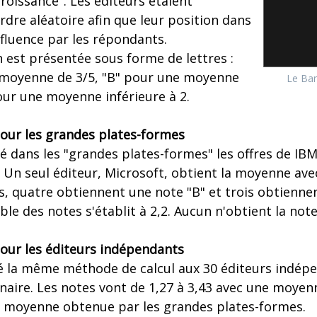
croissance". Les éditeurs étaient
dre aléatoire afin que leur position dans
nfluence par les répondants.
n est présentée sous forme de lettres :
 moyenne de 3/5, "B" pour une moyenne
Le Ba
pour une moyenne inférieure à 2.
pour les grandes plates-formes
dans les "grandes plates-formes" les offres de IBM,
 Un seul éditeur, Microsoft, obtient la moyenne ave
s, quatre obtiennent une note "B" et trois obtiennen
e des notes s'établit à 2,2. Aucun n'obtient la note
pour les éditeurs indépendants
 la même méthode de calcul aux 30 éditeurs indép
aire. Les notes vont de 1,27 à 3,43 avec une moyenn
a moyenne obtenue par les grandes plates-formes.