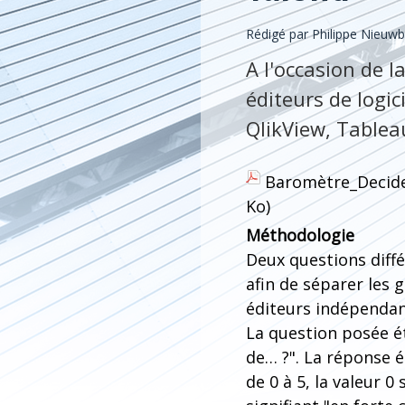
Rédigé par
Philippe Nieuw
A l'occasion de l
éditeurs de logic
QlikView, Tablea
Baromètre_Decide
Ko)
Méthodologie
Deux questions diff
afin de séparer les 
éditeurs indépendan
La question posée é
de… ?". La réponse 
de 0 à 5, la valeur 0 