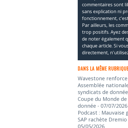
commentaires sont li
sans explication ni p
fonctionnement, c'est
Par ailleurs, les co
trop positifs. Ayez de
de noter également 
chaque article. Si vo
directement, n'utilis
DANS LA MÊME RUBRIQUE
Wavestone renforce s
Assemblée nationale 
syndicats de donnée
Coupe du Monde de la
donnée
- 07/07/2026
Podcast : Mauvaise 
SAP rachète Dremio :
05/05/2026