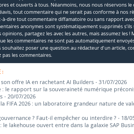
bres et ouverts à tous. Néanmoins, nous nous réservons le 
réavis, tout commentaire qui ne serait pas conforme à nos r
-à-dire tout commentaire diffamatoire ou sans rapport avec le
mmentaires anonymes sont systématiquement supprimés s’ils 
s opinions, partagez les avec les autres, mais assumez les ! 
que les commentaires ne sont pas automatiquement envoyés
us souhaitez poser une question au rédacteur d'un article, co
ez pas les commentaires.
 :
on offre IA en rachetant AI Builders
- 31/07/2026
: le rapport sur la souveraineté numérique préconis
s
- 20/07/2026
 FIFA 2026 : un laboratoire grandeur nature de valo
gouvernance ? Faut-il empêcher ou interdire ?
- 18/0
 le lakehouse ouvert entre dans la galaxie SAP Bus