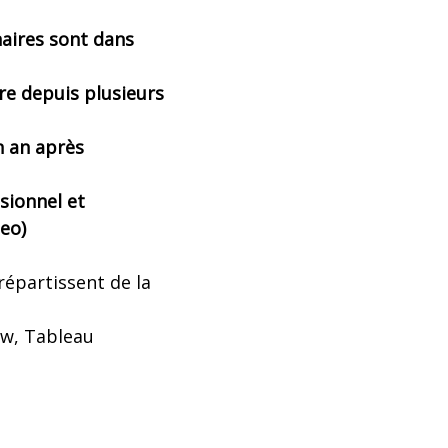
naires sont dans
re depuis plusieurs
n an après
isionnel et
eo)
répartissent de la
ew, Tableau