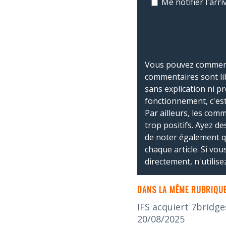
Me notifier l'ar
Vous pouvez commente
commentaires sont li
sans explication ni p
fonctionnement, c'est
Par ailleurs, les co
trop positifs. Ayez de
de noter également 
chaque article. Si vo
directement, n'utilis
DANS LA MÊME RUBRIQUE
IFS acquiert 7bridge
20/08/2025