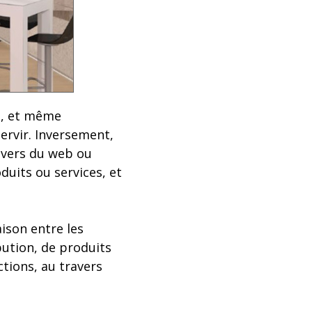
es, et même
servir. Inversement,
ravers du web ou
uits ou services, et
ison entre les
bution, de produits
ctions, au travers