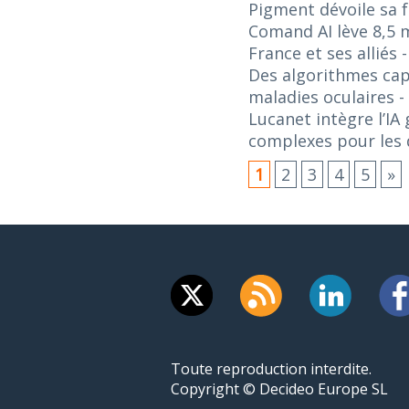
Pigment dévoile sa f
Comand AI lève 8,5 m
France et ses alliés
Des algorithmes capa
maladies oculaires
-
Lucanet intègre l’IA
complexes pour les d
1
2
3
4
5
»
Toute reproduction interdite.
Copyright © Decideo Europe SL