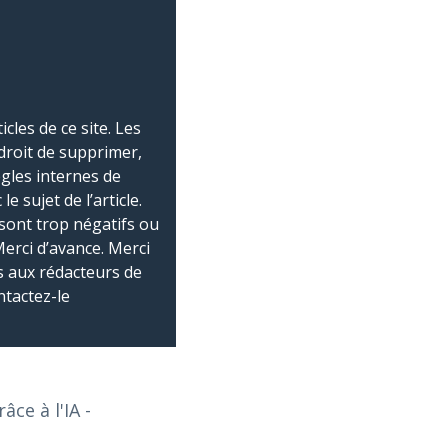
les de ce site. Les
droit de supprimer,
ègles internes de
 sujet de l’article.
sont trop négatifs ou
Merci d’avance. Merci
 aux rédacteurs de
ntactez-le
âce à l'IA
-