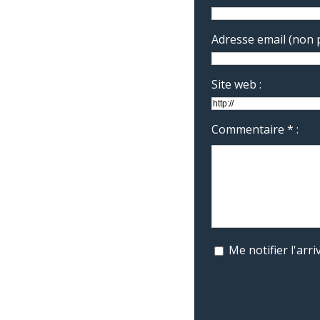
Adresse email (non p
Site web :
Commentaire * :
Me notifier l'ar