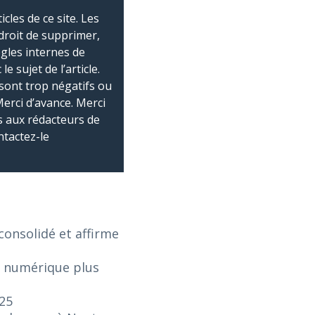
les de ce site. Les
droit de supprimer,
ègles internes de
 sujet de l’article.
sont trop négatifs ou
Merci d’avance. Merci
 aux rédacteurs de
ntactez-le
onsolidé et affirme
e numérique plus
025