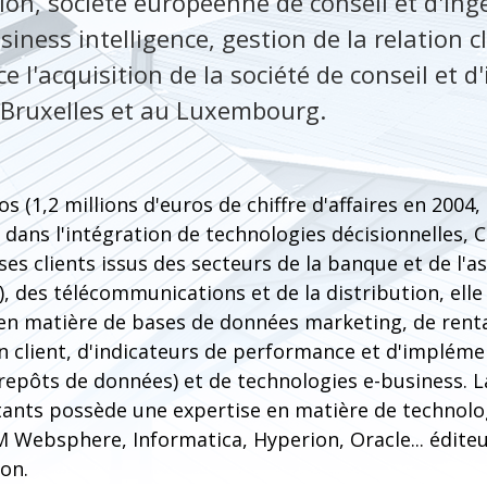
ion, société européenne de conseil et d'ing
siness intelligence, gestion de la relation c
 l'acquisition de la société de conseil et d
 Bruxelles et au Luxembourg.
s (1,2 millions d'euros de chiffre d'affaires en 2004
e dans l'intégration de technologies décisionnelles, 
ses clients issus des secteurs de la banque et de l'a
es), des télécommunications et de la distribution, ell
en matière de bases de données marketing, de rentab
on client, d'indicateurs de performance et d'implém
epôts de données) et de technologies e-business. L
tants possède une expertise en matière de technolo
 Websphere, Informatica, Hyperion, Oracle... éditeu
on.