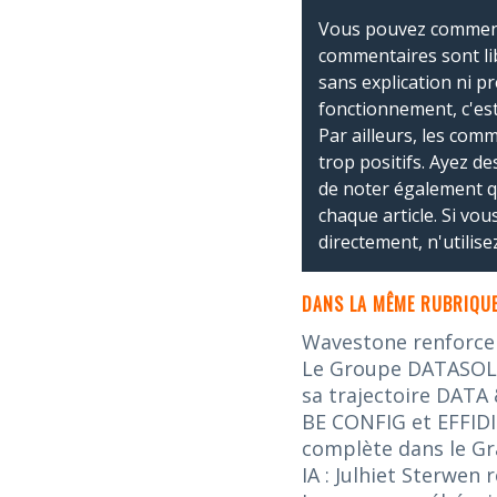
Vous pouvez commente
commentaires sont li
sans explication ni p
fonctionnement, c'est
Par ailleurs, les co
trop positifs. Ayez de
de noter également 
chaque article. Si vo
directement, n'utilis
DANS LA MÊME RUBRIQUE
Wavestone renforce s
Le Groupe DATASOLUT
sa trajectoire DATA 
BE CONFIG et EFFIDI
complète dans le G
IA : Julhiet Sterwen