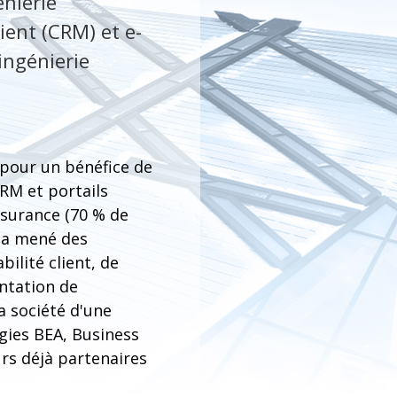
énierie
lient (CRM) et e-
'ingénierie
, pour un bénéfice de
CRM et portails
ssurance (70 % de
e a mené des
ilité client, de
entation de
a société d'une
gies BEA, Business
rs déjà partenaires