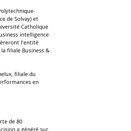
Polytechnique-
ce de Solvay) et
iversité Catholique
usiness intelligence
èreront l'entité
a filiale Business &
lux, filiale du
performances en
rte de 80
cision a généré sur