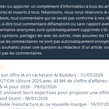
r ou apporter un complément d’information à tous les artic
bres et ouverts à tous. Néanmoins, nous nous réservons le 
réavis, tout commentaire qui ne serait pas conforme à nos r
-à-dire tout commentaire diffamatoire ou sans rapport avec le
mmentaires anonymes sont systématiquement supprimés s’ils 
s opinions, partagez les avec les autres, mais assumez les ! 
que les commentaires ne sont pas automatiquement envoyés
us souhaitez poser une question au rédacteur d'un article, co
ez pas les commentaires.
 :
on offre IA en rachetant AI Builders
- 31/07/2026
ION clôture 2025 avec 43 M€ de chiffre d’affaires c
& IA pour 2026
- 19/02/2026
C unissent leurs expertises pour proposer une offr
rand Ouest
- 06/01/2026
 révèle manufacture.ai, sa nouvelle marque
- 16/07/2