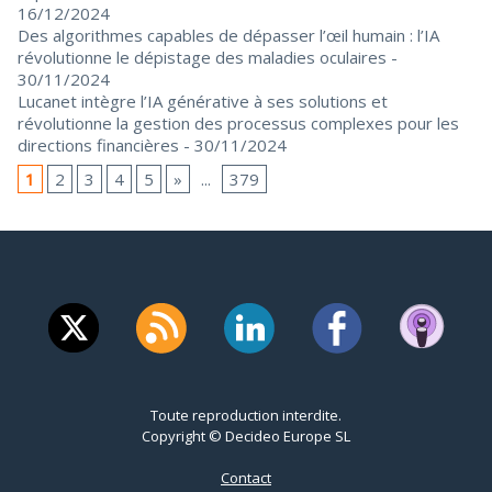
16/12/2024
Des algorithmes capables de dépasser l’œil humain : l’IA
révolutionne le dépistage des maladies oculaires
-
30/11/2024
Lucanet intègre l’IA générative à ses solutions et
révolutionne la gestion des processus complexes pour les
directions financières
- 30/11/2024
1
2
3
4
5
»
...
379
Toute reproduction interdite.
Copyright © Decideo Europe SL
Contact