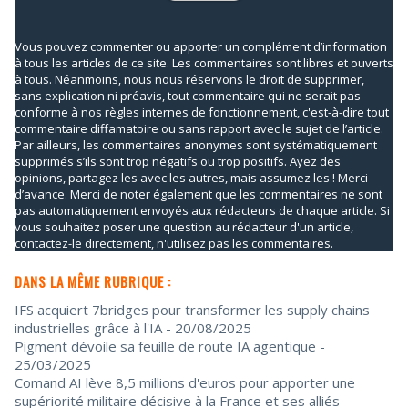
Vous pouvez commenter ou apporter un complément d’information
à tous les articles de ce site. Les commentaires sont libres et ouverts
à tous. Néanmoins, nous nous réservons le droit de supprimer,
sans explication ni préavis, tout commentaire qui ne serait pas
conforme à nos règles internes de fonctionnement, c'est-à-dire tout
commentaire diffamatoire ou sans rapport avec le sujet de l’article.
Par ailleurs, les commentaires anonymes sont systématiquement
supprimés s’ils sont trop négatifs ou trop positifs. Ayez des
opinions, partagez les avec les autres, mais assumez les ! Merci
d’avance. Merci de noter également que les commentaires ne sont
pas automatiquement envoyés aux rédacteurs de chaque article. Si
vous souhaitez poser une question au rédacteur d'un article,
contactez-le directement, n'utilisez pas les commentaires.
DANS LA MÊME RUBRIQUE :
IFS acquiert 7bridges pour transformer les supply chains
industrielles grâce à l'IA
- 20/08/2025
Pigment dévoile sa feuille de route IA agentique
-
25/03/2025
Comand AI lève 8,5 millions d'euros pour apporter une
supériorité militaire décisive à la France et ses alliés
-