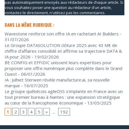
pas automatiquement envoyés aux rédacteurs de chaque article. Si
vous souhaitez poser une question au rédacteur d'un article,
contactez-le directement, n'utilisez pas les commentaires.
DANS LA MÊME RUBRIQUE :
Wavestone renforce son offre IA en rachetant AI Builders
-
31/07/2026
Le Groupe DATASOLUTION clôture 2025 avec 43 M€ de
chiffre d’affaires consolidé et affirme sa trajectoire DATA &
IA pour 2026
- 19/02/2026
BE CONFIG et EFFIDIC unissent leurs expertises pour
proposer une offre numérique plus complète dans le Grand
Ouest
- 06/01/2026
IA : Julhiet Sterwen révèle manufacture.ai, sa nouvelle
marque
- 16/07/2025
Le groupe québécois agileDSS s’implante en France avec un
tout premier bureau à Nantes : une expansion stratégique
au cœur de la francophonie économique
- 13/05/2025
1
2
3
4
5
»
...
192