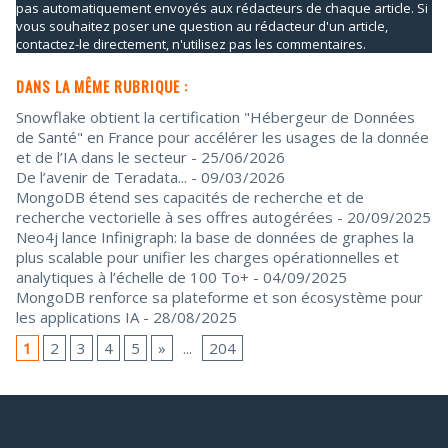
pas automatiquement envoyés aux rédacteurs de chaque article. Si
vous souhaitez poser une question au rédacteur d'un article,
contactez-le directement, n'utilisez pas les commentaires.
DANS LA MÊME RUBRIQUE :
Snowflake obtient la certification "Hébergeur de Données
de Santé" en France pour accélérer les usages de la donnée
et de l’IA dans le secteur
- 25/06/2026
De l’avenir de Teradata...
- 09/03/2026
MongoDB étend ses capacités de recherche et de
recherche vectorielle à ses offres autogérées
- 20/09/2025
Neo4j lance Infinigraph: la base de données de graphes la
plus scalable pour unifier les charges opérationnelles et
analytiques à l’échelle de 100 To+
- 04/09/2025
MongoDB renforce sa plateforme et son écosystème pour
les applications IA
- 28/08/2025
1
2
3
4
5
»
...
204