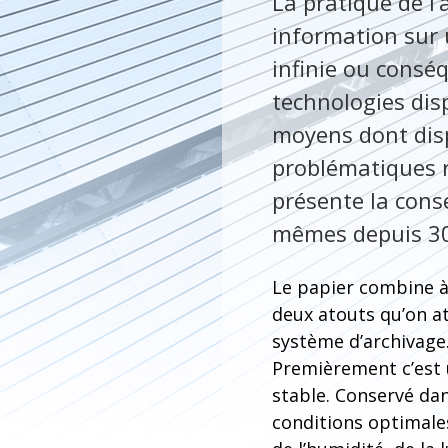
La pratique de l
information sur 
infinie ou consé
technologies di
moyens dont dispo
problématiques r
présente la cons
mêmes depuis 30
Le papier combine à 
deux atouts qu’on a
système d’archivage
Premièrement c’est
stable. Conservé da
conditions optimale