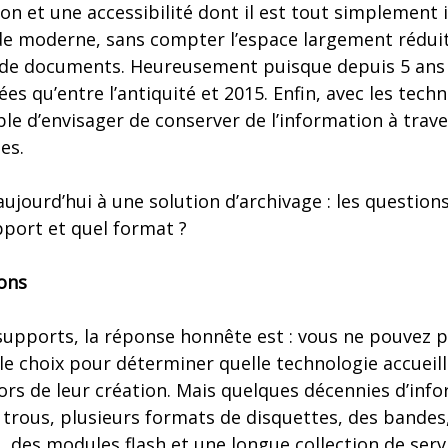
n et une accessibilité dont il est tout simplement 
e moderne, sans compter l’espace largement réduit
 de documents. Heureusement puisque depuis 5 ans 
es qu’entre l’antiquité et 2015. Enfin, avec les tech
ible d’envisager de conserver de l’information à trav
es.
aujourd’hui à une solution d’archivage : les question
pport et quel format ?
ions
supports, la réponse honnête est : vous ne pouvez p
le choix pour déterminer quelle technologie accueil
ors de leur création. Mais quelques décennies d’inf
 trous, plusieurs formats de disquettes, des bandes
, des modules flash et une longue collection de serv