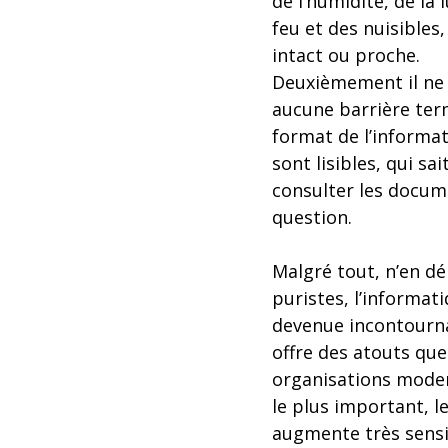
de l’humidité, de la 
feu et des nuisibles, 
intact ou proche.
Deuxièmement il ne
aucune barrière ter
format de l’informati
sont lisibles, qui sai
consulter les docum
question.
Malgré tout, n’en dé
puristes, l’informat
devenue incontourna
offre des atouts que
organisations moder
le plus important, l
augmente très sensi