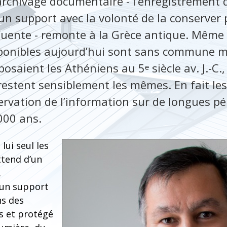
’archivage documentaire - l’enregistrement 
un support avec la volonté de la conserver
quente - remonte à la Grèce antique. Même s
sponibles aujourd’hui sont sans commune m
saient les Athéniens au 5ᵉ siècle av. J.-C.,
estent sensiblement les mêmes. En fait le
ervation de l’information sur de longues pé
00 ans.
lui seul les
ttend d’un
.
 un support
ns des
s et protégé