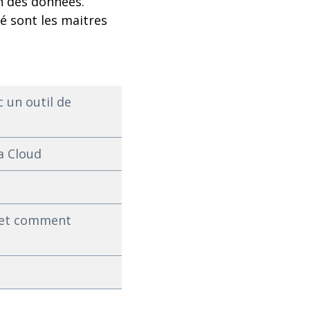
n des données.
é sont les maitres
 un outil de
a Cloud
s et comment