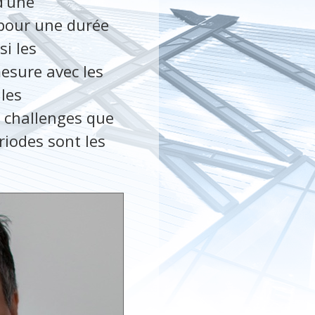
d’une
 pour une durée
i les
esure avec les
 les
s challenges que
riodes sont les