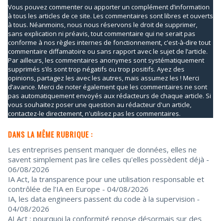
Vous pouvez commenter ou apporter un complément d’information
à tous les articles de ce site. Les commentaires sont libres et ouverts
à tous. Néanmoins, nous nous réservons le droit de supprimer,
sans explication ni préavis, tout commentaire qui ne serait pas
conforme à nos règles internes de fonctionnement, c'est-à-dire tout
commentaire diffamatoire ou sans rapport avec le sujet de l’article.
Par ailleurs, les commentaires anonymes sont systématiquement
supprimés s’ils sont trop négatifs ou trop positifs. Ayez des
opinions, partagez les avec les autres, mais assumez les ! Merci
d’avance. Merci de noter également que les commentaires ne sont
pas automatiquement envoyés aux rédacteurs de chaque article. Si
vous souhaitez poser une question au rédacteur d'un article,
contactez-le directement, n'utilisez pas les commentaires.
DANS LA MÊME RUBRIQUE :
Les entreprises pensent manquer de données, elles ne
savent simplement pas lire celles qu'elles possèdent déjà
-
06/08/2026
IA Act, la transparence pour une utilisation responsable et
contrôlée de l’IA en Europe
- 04/08/2026
IA, les data engineers passent du code à la supervision
-
04/08/2026
AI Act : pourquoi la conformité repose désormais sur des