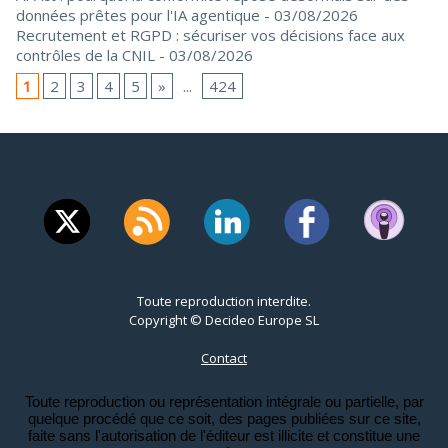
données prêtes pour l'IA agentique
- 03/08/2026
Recrutement et RGPD : sécuriser vos décisions face aux
contrôles de la CNIL
- 03/08/2026
1
2
3
4
5
»
...
424
Toute reproduction interdite.
Copyright © Decideo Europe SL
Contact
Toute reproduction ou représentation intégrale ou partielle, par
quelque procédé que ce soit, des pages publiées sur ce site,
faite sans l'autorisation de l'éditeur est illicite et constitue une