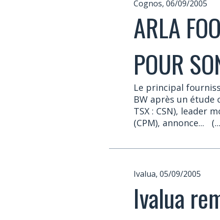
Cognos, 06/09/2005
ARLA FO
POUR SON
Le principal fourni
BW après un étude c
TSX : CSN), leader m
(CPM), annonce...
(.
Ivalua, 05/09/2005
Ivalua re