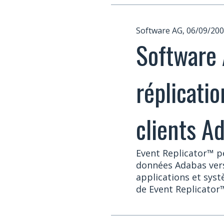
Software AG, 06/09/20
Software 
réplicati
clients A
Event Replicator™ p
données Adabas vers
applications et sys
de Event Replicator™ 