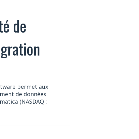
té de
égration
oftware permet aux
hement de données
ormatica (NASDAQ :