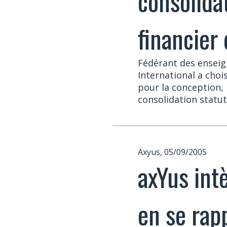
consolidat
financier
Fédérant des enseign
International a choi
pour la conception,
consolidation statuta
Axyus, 05/09/2005
axYus int
en se rap