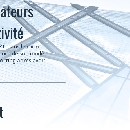
cateurs
ivité
RT Dans le cadre
cience de son modèle
orting après avoir
t