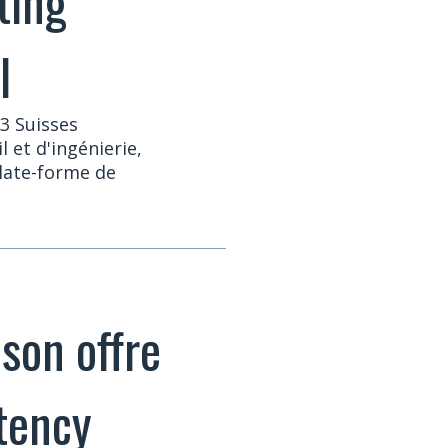
ting
l
3 Suisses
 et d'ingénierie,
plate-forme de
 son offre
etency