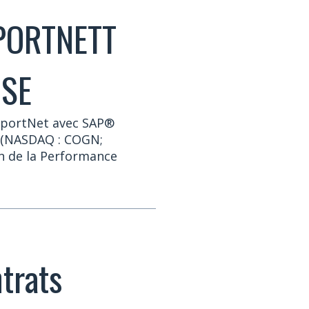
PORTNETT
ISE
ReportNet avec SAP®
s (NASDAQ : COGN;
ion de la Performance
trats