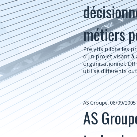
décisionne
métiers p
Prelytis pilote les 
d’un projet visant à
organisationnel, DRT
utilisé différents outi
AS Groupe, 08/09/2005
AS Groupe