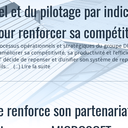
l et du pilotage par indi
our renforcer sa compétit
processus opérationnels et stratégiques du groupe D
 améliorer sa compétitivité, sa productivité et l’effi
 décide de repenser et d’unifier son système de rep
ls...
(...) Lire la suite
 renforce son partenaria