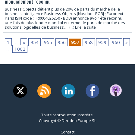
mondialement reconnu
Business Objects détient plus de 20% de parts du marché de la
business intelligence Business Objects (Nasdaq : BOBJ ; Euronext
Paris ISIN code : FR0004026250 - BOB) annonce avoir été reconnu
une fois de plus leader mondial en terme de parts de marché des
solutions logicielles de business...
(...) Lire la suite
1
...
«
954
955
956
957
958
959
960
»
...
1002
Toute reproduction interdite.
Copyright © Decideo Europe SL
Contact