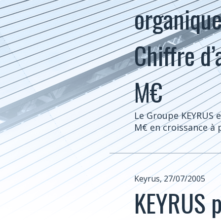
organique
Chiffre d
M€
Le Groupe KEYRUS enr
M€ en croissance à 
Keyrus, 27/07/2005
KEYRUS p