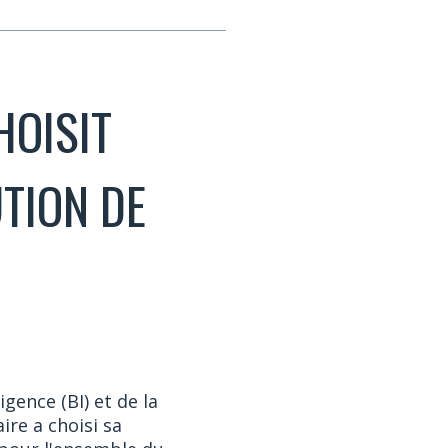
HOISIT
TION DE
gence (BI) et de la
re a choisi sa