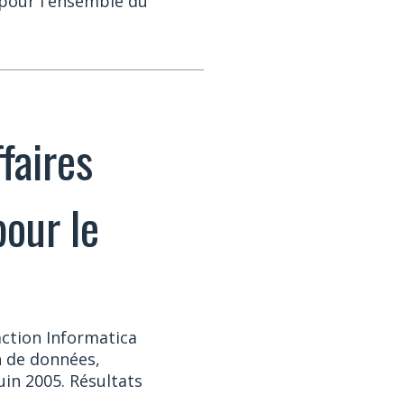
pour l'ensemble du
faires
pour le
action Informatica
n de données,
uin 2005. Résultats