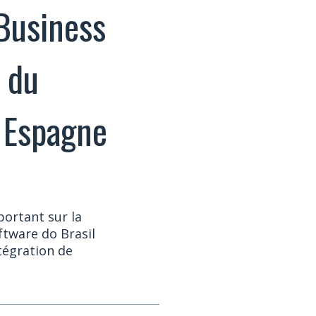
 Business
n du
 Espagne
portant sur la
ftware do Brasil
ntégration de