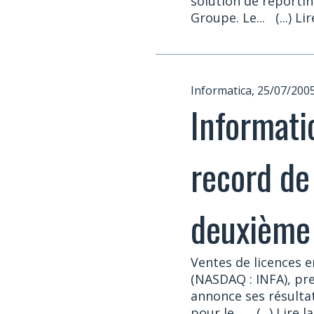
solution de report
Groupe. Le...
(...) Li
Informatica, 25/07/200
Informati
record de 
deuxième
Ventes de licences e
(NASDAQ : INFA), pr
annonce ses résultat
pour le ...
(...) Lire l