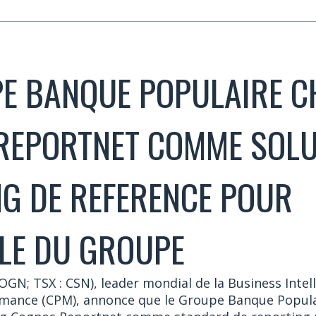
E BANQUE POPULAIRE C
REPORTNET COMME SOLU
G DE REFERENCE POUR
LE DU GROUPE
N; TSX : CSN), leader mondial de la Business Intelli
rmance (CPM), annonce que le Groupe Banque Populai