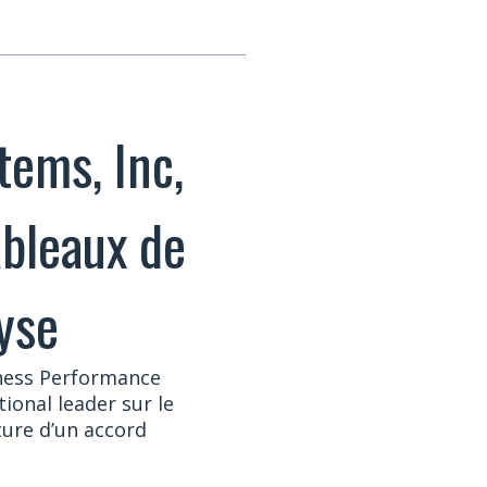
tems, Inc,
ableaux de
lyse
siness Performance
ional leader sur le
ure d’un accord