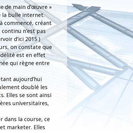
rie de main d’œuvre »
la bulle internet.
éjà commencé, créant
t continu n’est pas
voir d’ici 2015 )
eurs, on constate que
délité est en effet
rnée qui règne entre
étant aujourd’hui
eulement doublé les
s. Elles se sont ainsi
ères universitaires,
r dans la course, ce
et marketer. Elles