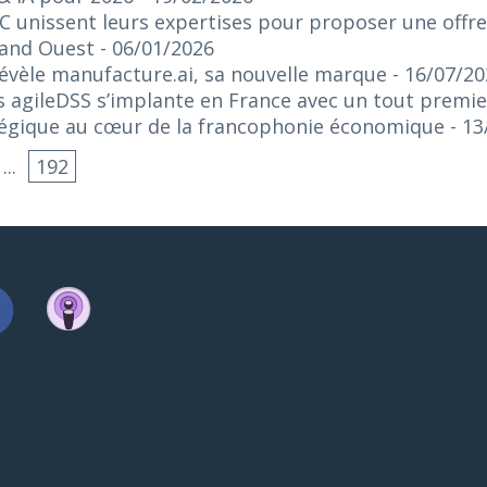
C unissent leurs expertises pour proposer une offr
rand Ouest
- 06/01/2026
 révèle manufacture.ai, sa nouvelle marque
- 16/07/2
 agileDSS s’implante en France avec un tout premie
tégique au cœur de la francophonie économique
- 1
...
192