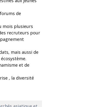
destinés aux jeunes
s forums de
du mois plusieurs
 des recruteurs pour
ompagnement
idats, mais aussi de
n écosystème.
dynamisme et de
se , la diversité
rchés asiatique et