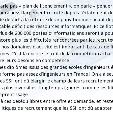
parle pas « plan de licenciement », on parle « pénue
n’aura aussi largement recruté depuis l’éclatement de 
 de départ à la retraite des « papy-boomers » ont d
able déficit des ressources informatiques. Et ce flo
 (Plus de 200 000 postes d’informaticiens seront à pour
core plus les difficultés rencontrées par les recrut
 nos domaines d’activité est important. Le taux de fi
eunes. C’est là encore le fruit de la compétition acha
aire leurs besoins en compétence
nes diplômés issus des grandes écoles d’ingénieurs 
e forme pas assez d’ingénieurs en France ! On a à s
 les SSII ont dû élargir le champ de leurs recrutement
ls plus diversifiés, longtemps ignorés, comme les fili
apprentissage.
 à ces déséquilibres entre offre et demande, et reste
litiques de recrutement que les SSII ont dû adapter 