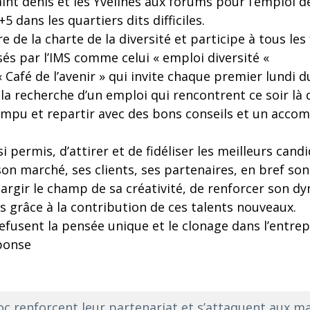
saint denis et les Yvelines aux forums pour l’emploi 
 dans les quartiers dits difficiles.
e de la charte de la diversité et participe à tous le
és par l’IMS comme celui « emploi diversité «
 Café de l’avenir » qui invite chaque premier lundi 
 la recherche d’un emploi qui rencontrent ce soir là
ompu et repartir avec des bons conseils et un acc
nsi permis, d’attirer et de fidéliser les meilleurs cand
n marché, ses clients, ses partenaires, en bref so
élargir le champ de sa créativité, de renforcer son 
us grâce à la contribution de ces talents nouveaux.
efusent la pensée unique et le clonage dans l’entrepri
ponse
c renforcent leur partenariat et s’attaquent aux ma