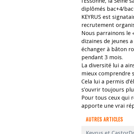
l’Essonne, la Seine 
diplômés bac+4/bac+5
KEYRUS est signatair
recrutement organis
Nous parrainons le «
dizaines de jeunes a
échanger à bâton r
pendant 3 mois.
La diversité lui a ai
mieux comprendre so
Cela lui a permis d’
s’ouvrir toujours pl
Pour tous ceux qui r
apporte une vrai ré
AUTRES ARTICLES
Keyrus et CastorDo