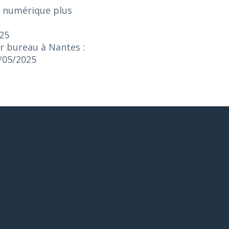
e numérique plus
025
r bureau à Nantes :
3/05/2025