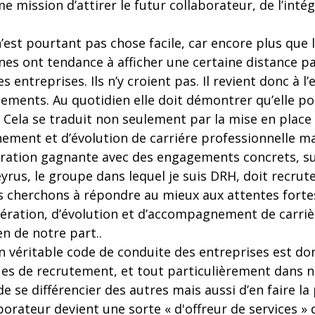
mission d’attirer le futur collaborateur, de l’intég
 n’est pourtant pas chose facile, car encore plus que
nes ont tendance à afficher une certaine distance p
s entreprises. Ils n’y croient pas. Il revient donc à l’
ements. Au quotidien elle doit démontrer qu’elle po
e. Cela se traduit non seulement par la mise en pla
ement et d’évolution de carriére professionnelle ma
ration gagnante avec des engagements concrets, sur
eyrus, le groupe dans lequel je suis DRH, doit recrut
s cherchons à répondre au mieux aux attentes forte
ration, d’évolution et d’accompagnement de carri
n de notre part..
n véritable code de conduite des entreprises est donc
ues de recrutement, et tout particulièrement dans no
e se différencier des autres mais aussi d’en faire l
borateur devient une sorte « d'offreur de services » 