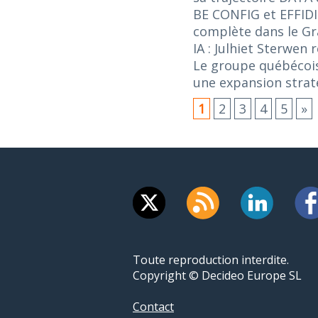
BE CONFIG et EFFIDI
complète dans le G
IA : Julhiet Sterwen
Le groupe québécois
une expansion stra
1
2
3
4
5
»
Toute reproduction interdite.
Copyright © Decideo Europe SL
Contact