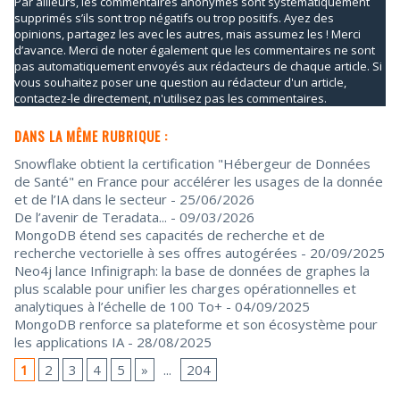
Par ailleurs, les commentaires anonymes sont systématiquement
supprimés s’ils sont trop négatifs ou trop positifs. Ayez des
opinions, partagez les avec les autres, mais assumez les ! Merci
d’avance. Merci de noter également que les commentaires ne sont
pas automatiquement envoyés aux rédacteurs de chaque article. Si
vous souhaitez poser une question au rédacteur d'un article,
contactez-le directement, n'utilisez pas les commentaires.
DANS LA MÊME RUBRIQUE :
Snowflake obtient la certification "Hébergeur de Données
de Santé" en France pour accélérer les usages de la donnée
et de l’IA dans le secteur
- 25/06/2026
De l’avenir de Teradata...
- 09/03/2026
MongoDB étend ses capacités de recherche et de
recherche vectorielle à ses offres autogérées
- 20/09/2025
Neo4j lance Infinigraph: la base de données de graphes la
plus scalable pour unifier les charges opérationnelles et
analytiques à l’échelle de 100 To+
- 04/09/2025
MongoDB renforce sa plateforme et son écosystème pour
les applications IA
- 28/08/2025
1
2
3
4
5
»
...
204