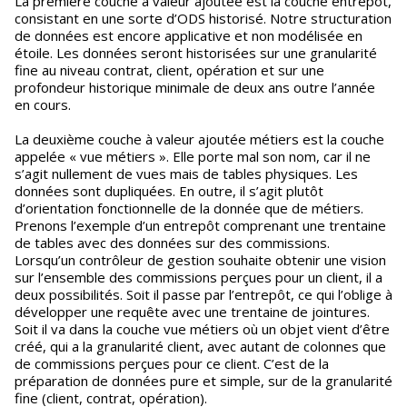
La première couche à valeur ajoutée est la couche entrepôt,
consistant en une sorte d’ODS historisé. Notre structuration
de données est encore applicative et non modélisée en
étoile. Les données seront historisées sur une granularité
fine au niveau contrat, client, opération et sur une
profondeur historique minimale de deux ans outre l’année
en cours.
La deuxième couche à valeur ajoutée métiers est la couche
appelée « vue métiers ». Elle porte mal son nom, car il ne
s’agit nullement de vues mais de tables physiques. Les
données sont dupliquées. En outre, il s’agit plutôt
d’orientation fonctionnelle de la donnée que de métiers.
Prenons l’exemple d’un entrepôt comprenant une trentaine
de tables avec des données sur des commissions.
Lorsqu’un contrôleur de gestion souhaite obtenir une vision
sur l’ensemble des commissions perçues pour un client, il a
deux possibilités. Soit il passe par l’entrepôt, ce qui l’oblige à
développer une requête avec une trentaine de jointures.
Soit il va dans la couche vue métiers où un objet vient d’être
créé, qui a la granularité client, avec autant de colonnes que
de commissions perçues pour ce client. C’est de la
préparation de données pure et simple, sur de la granularité
fine (client, contrat, opération).