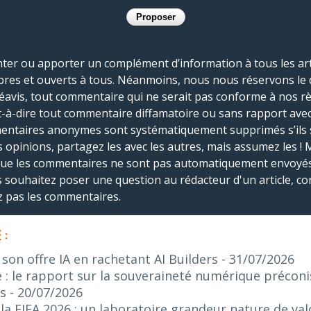
r ou apporter un complément d’information à tous les artic
bres et ouverts à tous. Néanmoins, nous nous réservons le 
réavis, tout commentaire qui ne serait pas conforme à nos r
-à-dire tout commentaire diffamatoire ou sans rapport avec le
mmentaires anonymes sont systématiquement supprimés s’ils 
s opinions, partagez les avec les autres, mais assumez les ! 
que les commentaires ne sont pas automatiquement envoyés
us souhaitez poser une question au rédacteur d'un article, co
ez pas les commentaires.
 :
on offre IA en rachetant AI Builders
- 31/07/2026
: le rapport sur la souveraineté numérique préconis
s
- 20/07/2026
 FIFA 2026 : un laboratoire grandeur nature de valo