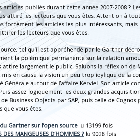
s articles publiés durant cette année 2007-2008 ? Les 
lus attiré les lecteurs que vous êtes. Attention à tou
as forcément les articles les plus intéressants, mais
attirer les lecteurs que vous êtes.
ource, tel qu’il est appréhendé par le Gartner décr
ement la polémique permanente sur la relation amour
s attire largement le public. Saluons la réflexion de 
 mis en cause la vision un peu trop idylique de la 
été Générale autour de l’affaire Kerviel. Son article c
uis assez logiquement les deux grandes acquisitio
 de Business Objects par SAP, puis celle de Cognos 
rs que vous êtes.
 du Gartner sur l’open source
lu 13199 fois
LES DES MANGEUSES D’HOMMES ?
lu 9028 fois