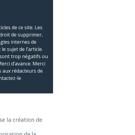
les de ce site. Les
droit de supprimer,
ègles internes de
 sujet de l’article.
sont trop négatifs ou
Merci d’avance. Merci
 aux rédacteurs de
ntactez-le
e la création de
risation de la