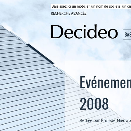
RECHERCHE AVANCÉE
BA
Evénemen
2008
Rédigé par
Philippe Nieuw