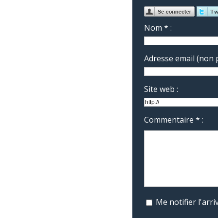
Nom * :
Adresse email (non p
Site web :
Commentaire * :
Me notifier l'ar