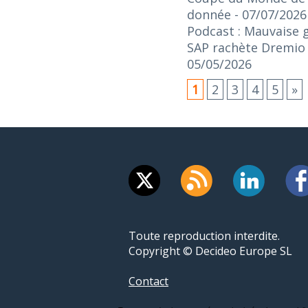
donnée
- 07/07/2026
Podcast : Mauvaise 
SAP rachète Dremio :
05/05/2026
1
2
3
4
5
»
Toute reproduction interdite.
Copyright © Decideo Europe SL
Contact