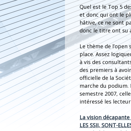
Quel est le Top 5 de
et donc qui ont le p
hâtive, ce ne sont p
donc le titre ont su 
Le thème de l’open s
place. Assez logiqu
à vis des consultant
des premiers à avoir
officielle de la Soci
marche du podium. P
semestre 2007, celle
intéressé les lecteu
La vision décapante
LES SSII, SONT-EL