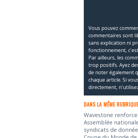
Vous pouvez commente
commentaires sont li
sans explication ni p
fonctionnement, c'est
Par ailleurs, les co
trop positifs. Ayez de
de noter également 
chaque article. Si vo
directement, n'utilis
DANS LA MÊME RUBRIQUE
Wavestone renforce s
Assemblée nationale 
syndicats de donnée
Coupe du Monde de la