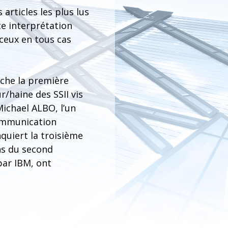
articles les plus lus
te interprétation
 ceux en tous cas
oche la première
/haine des SSII vis
Michael ALBO, l’un
communication
onquiert la troisième
ns du second
par IBM, ont