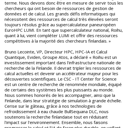
terme. Nous devons donc être en mesure de servir tous les
chercheurs qui ont besoin de ressources de gestion de
données et de calcul. Les grands défis informatiques qui
nécessitent des ressources de calcul très élevées seront
toujours résolus grâce au supercalculateur paneuropéen
EuroHPC LUMI. En tant que supercalculateur national, Roihu,
quant à lui, vient compléter LUMI et offrir des ressources
compétitives à la majorité des chercheurs finlandais. »
Bruno Lecointe, VP, Directeur HPC, HPC-IA et Calcul
Quantique, Eviden, Groupe Atos, a déclaré « Roihu est un
investissement important dans l'infrastructure nationale de
recherche de la Finlande. Il devrait tripler les ressources de
calcul actuelles et devenir un accélérateur majeur pour les
découvertes scientifiques. Le CSC - IT Center for Science
est un centre de recherche de renommée mondiale, équipé
de certains des systèmes les plus puissants au monde.
Nous sommes honorés de les accompagner, ainsi que la
Finlande, dans leur stratégie de simulation à grande échelle.
Cerise sur le gâteau, grâce à nos technologies de
refroidissement à eau chaude BullSequana DLC, nous
soutenons la recherche finlandaise tout en réduisant
l'impact sur l'environnement. Ensemble, nous faisons
progresser le calcul et l’IA de façon plus durable, en veillant