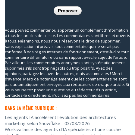
Vous pouvez commenter ou apporter un complément d’information
à tous les articles de ce site. Les commentaires sont libres et ouverts
à tous. Néanmoins, nous nous réservons le droit de supprimer,
sans explication ni préavis, tout commentaire qui ne serait pas
conforme à nos règles internes de fonctionnement, c'est-à-dire tout
commentaire diffamatoire ou sans rapport avec le sujet de l’article.
Par ailleurs, les commentaires anonymes sont systématiquement
supprimés s’ils sont trop négatifs ou trop positifs. Ayez des
opinions, partagez les avec les autres, mais assumez les ! Merci
d’avance. Merci de noter également que les commentaires ne sont
pas automatiquement envoyés aux rédacteurs de chaque article. Si
vous souhaitez poser une question au rédacteur d'un article,
contactez-le directement, n'utilisez pas les commentaires.
DANS LA MÊME RUBRIQUE :
Les agents IA accélèrent l'évolution des architectures
marketing selon Snowflake
- 03/08/2026
Workiva lance des agents d’IA spécialisés et une couche