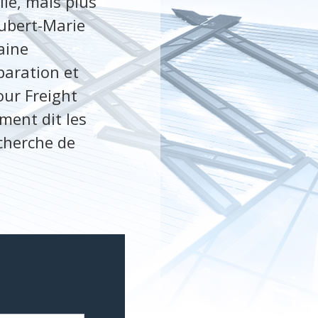
lle, mais plus
ubert-Marie
aine
éparation et
pour Freight
ment dit les
echerche de