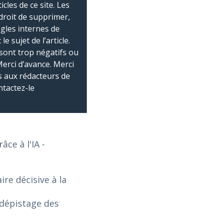
les de ce site. Les
droit de supprimer,
ègles internes de
 sujet de l’article.
sont trop négatifs ou
Merci d’avance. Merci
 aux rédacteurs de
ntactez-le
âce à l'IA
-
re décisive à la
 dépistage des