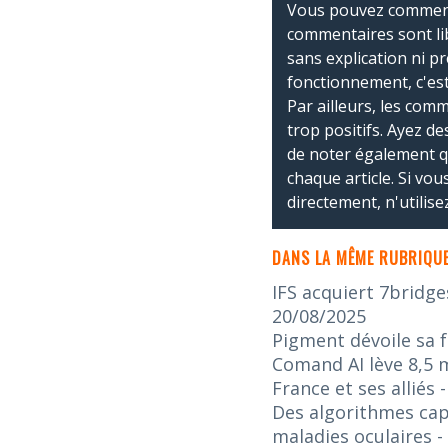
Vous pouvez commente
commentaires sont li
sans explication ni p
fonctionnement, c'est
Par ailleurs, les co
trop positifs. Ayez de
de noter également 
chaque article. Si vo
directement, n'utilis
DANS LA MÊME RUBRIQUE
IFS acquiert 7bridge
20/08/2025
Pigment dévoile sa f
Comand AI lève 8,5 m
France et ses alliés
Des algorithmes capa
maladies oculaires
-