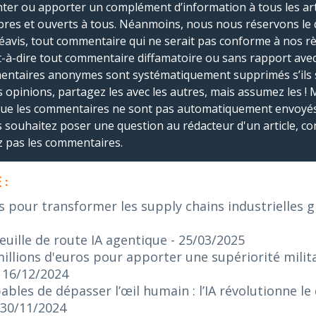
r ou apporter un complément d’information à tous les artic
bres et ouverts à tous. Néanmoins, nous nous réservons le 
réavis, tout commentaire qui ne serait pas conforme à nos r
-à-dire tout commentaire diffamatoire ou sans rapport avec le
mmentaires anonymes sont systématiquement supprimés s’ils 
s opinions, partagez les avec les autres, mais assumez les ! 
que les commentaires ne sont pas automatiquement envoyés
us souhaitez poser une question au rédacteur d'un article, co
ez pas les commentaires.
 :
s pour transformer les supply chains industrielles gr
euille de route IA agentique
- 25/03/2025
illions d'euros pour apporter une supériorité militai
- 16/12/2024
bles de dépasser l’œil humain : l’IA révolutionne le
 30/11/2024