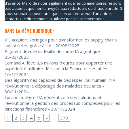
d’avance. Merci de noter également que les commentaires ne sont
pas automatiquement envoyés aux rédacteurs de chaque article. Si
vous souhaitez poser une question au rédacteur d'un article,
contactez-le directement, n'utilisez pas les commentaires.
DANS LA MÊME RUBRIQUE :
IFS acquiert 7bridges pour transformer les supply chains
industrielles grâce à l'IA
- 20/08/2025
Pigment dévoile sa feuille de route IA agentique
-
25/03/2025
Comand AI lève 8,5 millions d'euros pour apporter une
supériorité militaire décisive à la France et ses alliés
-
16/12/2024
Des algorithmes capables de dépasser l’œil humain : l’IA
révolutionne le dépistage des maladies oculaires
-
30/11/2024
Lucanet intègre l’IA générative à ses solutions et
révolutionne la gestion des processus complexes pour les
directions financières
- 30/11/2024
1
2
3
4
5
»
...
379