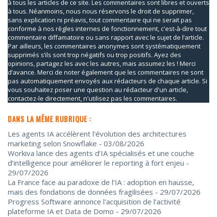
à tous les articles de ce site. Les commentaires sont libres et ouverts
à tous. Néanmoins, nous nous réservons le droit de supprimer,
sans explication ni préavis, tout commentaire qui ne serait pas
conforme à nos règles internes de fonctionnement, c'est-à-dire tout
commentaire diffamatoire ou sans rapport avec le sujet de l’article.
Par ailleurs, les commentaires anonymes sont systématiquement
supprimés s’ils sont trop négatifs ou trop positifs. Ayez des
opinions, partagez les avec les autres, mais assumez les ! Merci
d’avance. Merci de noter également que les commentaires ne sont
pas automatiquement envoyés aux rédacteurs de chaque article. Si
vous souhaitez poser une question au rédacteur d'un article,
contactez-le directement, n'utilisez pas les commentaires.
DANS LA MÊME RUBRIQUE :
Les agents IA accélèrent l'évolution des architectures
marketing selon Snowflake
- 03/08/2026
Workiva lance des agents d’IA spécialisés et une couche
d’intelligence pour améliorer le reporting à fort enjeu
-
29/07/2026
La France face au paradoxe de l’IA : adoption en hausse,
mais des fondations de données fragilisées
- 29/07/2026
Progress Software annonce l'acquisition de l’activité
plateforme IA et Data de Domo
- 29/07/2026