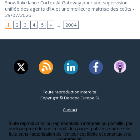
Snowflake lance Cortex AI Gateway pour une supervision
unifiée des agents d'IA et une meilleure maîtrise des coûts
-
29/07/2026
1
2
3
4
5
»
...
2004
Toute reproduction interdite.
Copyright © Decideo Europe SL
Contact
Toute reproduction ou représentation intégrale ou partielle, par
quelque procédé que ce soit, des pages publiées sur ce site,
faite sans l'autorisation de l'éditeur est illicite et constitue une
contrefaçon.