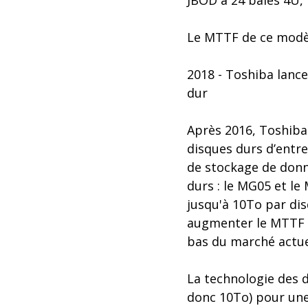
JBOD à 24 baies 4U, 
Le MTTF de ce modèl
2018 - Toshiba lanc
dur
Après 2016, Toshiba
disques durs d’entr
de stockage de donn
durs : le MG05 et le
jusqu'à 10To par dis
augmenter le MTTF à 
bas du marché actue
La technologie des d
donc 10To) pour une