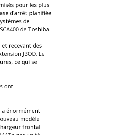
misés pour les plus
se d’arrêt planifiée
 systèmes de
3SCA400 de Toshiba.
 et recevant des
xtension JBOD. Le
ures, ce qui se
s ont
es a énormément
 nouveau modèle
chargeur frontal