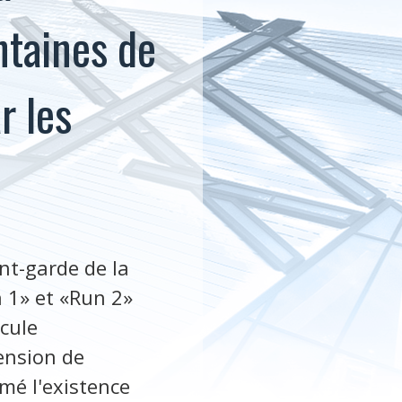
ntaines de
r les
nt-garde de la
 1» et «Run 2»
icule
ension de
mé l'existence