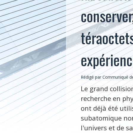
conserver
téraoctet
expérien
Rédigé par Communiqué de
Le grand collisi
recherche en phy
ont déjà été util
subatomique non
l'univers et de 