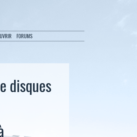
OUVRIR
FORUMS
de disques
à