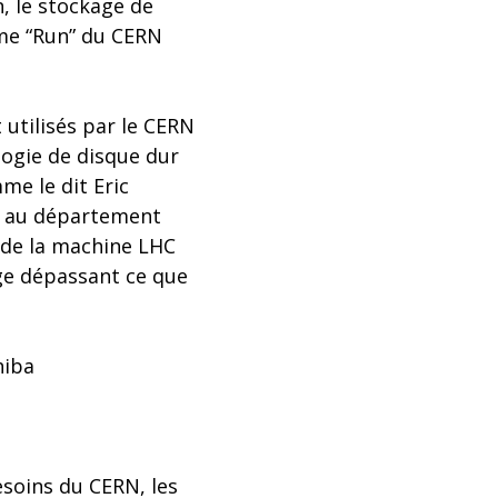
, le stockage de
ème “Run” du CERN
utilisés par le CERN
ogie de disque dur
me le dit Eric
ts au département
s de la machine LHC
age dépassant ce que
hiba
esoins du CERN, les