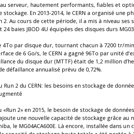
eau serveur, hautement performants, fiables et opti
 stockage. En 2013-2014, le CERN a organisé une pha
 2. Au cours de cette période, il a mis à niveau ses
t 24 baies JBOD 4U équipées des disques durs MG0
e 4To par disque dur, tournant chacun à 7200 tr/min
rface de 6 Go/s, le CERN a gagné 96To par unité d'e
llance du disque dur (MTTF) était de 1,2 million d’he
de défaillance annualisé prévu de 0,72%.
u Run 2 du CERN: les besoins en stockage de donnée
augmenté
u «Run 2» en 2015, le besoin de stockage de donné
joute une nouvelle capacité de stockage grâce au
iba, le MG04ACA600E. Là encore, installée dans un 