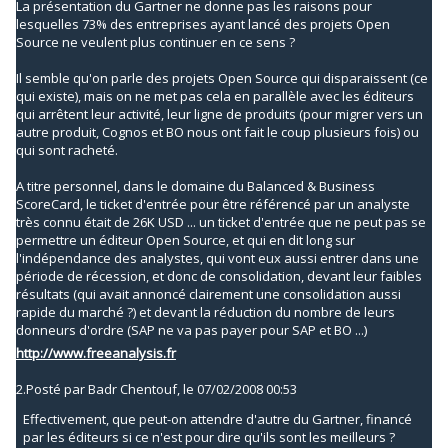
La présentation du Gartner ne donne pas les raisons pour
lesquelles 73% des entreprises ayant lancé des projets Open
Source ne veulent plus continuer en ce sens ?
Il semble qu'on parle des projets Open Source qui disparaissent (ce
qui existe), mais on ne met pas cela en parallèle avec les éditeurs
qui arrêtent leur activité, leur ligne de produits (pour migrer vers un
autre produit, Cognos et BO nous ont fait le coup plusieurs fois) ou
qui sont racheté.
A titre personnel, dans le domaine du Balanced & Business
ScoreCard, le ticket d'entrée pour être référencé par un analyste
très connu était de 26K USD ... un ticket d'entrée que ne peut pas se
permettre un éditeur Open Source, et qui en dit long sur
l'indépendance des analystes, qui vont eux aussi entrer dans une
période de récession, et donc de consolidation, devant leur faibles
résultats (qui avait annoncé clairement une consolidation aussi
rapide du marché ?) et devant la réduction du nombre de leurs
donneurs d'ordre (SAP ne va pas payer pour SAP et BO ...)
http://www.freeanalysis.fr
2.
Posté par
Badr Chentouf,
le 07/02/2008 00:53
Effectivement, que peut-on attendre d'autre du Gartner, financé
par les éditeurs si ce n'est pour dire qu'ils sont les meilleurs ?