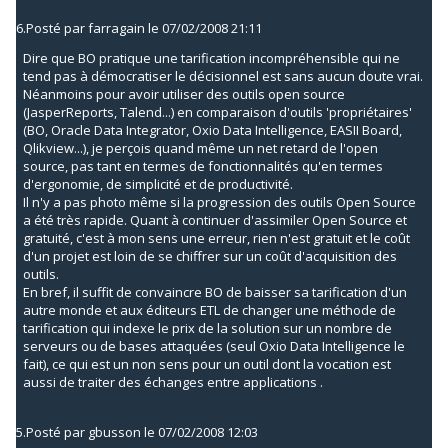
6.
Posté par
farragain
le 07/02/2008 21:11
Dire que BO pratique une tarification incompréhensible qui ne
tend pas à démocratiser le décisionnel est sans aucun doute vrai.
Néanmoins pour avoir utiliser des outils open source
(JasperReports, Talend...) en comparaison d'outils 'propriétaires'
(BO, Oracle Data Integrator, Oxio Data Intelligence, EASII Board,
Qlikview...), je perçois quand même un net retard de l'open
source, pas tant en termes de fonctionnalités qu'en termes
d'ergonomie, de simplicité et de productivité.
Il n'y a pas photo même si la progression des outils Open Source
a été très rapide. Quant à continuer d'assimiler Open Source et
gratuité, c'est à mon sens une erreur, rien n'est gratuit et le coût
d'un projet est loin de se chiffrer sur un coût d'acquisition des
outils.
En bref, il suffit de convaincre BO de baisser sa tarification d'un
autre monde et aux éditeurs ETL de changer une méthode de
tarification qui indexe le prix de la solution sur un nombre de
serveurs ou de bases attaquées (seul Oxio Data Intelligence le
fait), ce qui est un non sens pour un outil dont la vocation est
aussi de traiter des échanges entre applications .
5.
Posté par
gbusson
le 07/02/2008 12:03