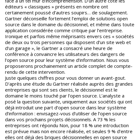
face à un tel mur d’incompréhension. D’un autre côté les
éditeurs « classiques » présents en nombre ont
certainement poussé d’autres soupirs… de soulagement.
Gartner déconseille fortement l’emploi de solutions open
source dans le domaine du décisionnel, et même dans toute
application considérée comme critique par l’entreprise.
Ironique et parfois même méprisants envers ces « sociétés
de deux ou trois personnes qui disposent d’un site web et
d’un garage », le Gartner a consacré une heure de
conférence à convaincre les utilisateurs des dangers de
l’open source pour leur système d’information. Nous vous
proposerons prochainement un article complet de compte-
rendu de cette intervention.
Juste quelques chiffres pour vous donner un avant-gout.
D’après une étude du Gartner réalisée auprès des grandes
entreprises qui sont ses clients, le décisionnel est le
domaine le moins touché par l’open source. L’analyste a
posé la question suivante, uniquement aux sociétés qui ont
déjà introduit une part d’open source dans leur système
d’information : envisagez-vous d’utiliser de l’open source
dans vos prochains projets décisionnels. A 73 % les
entreprises ont répondu Non, pour 18 % une introduction
est prévue mais non encore réalisée, et seules 9 % d’entre
elles ont déjà des briques décisionnelles en open source