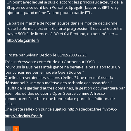
Un point avec lequel je suis d'accord : les principaux acteurs de la
BI open source sont bien Pentaho, SpagoBI, Jasper et BIRT, en y
ajoutant quand même Talend pour la partie ETL.
La part de marché de l'open source dans le monde décisionnel
reste faible mais est en très forte progression. Il est vrai qu'entre
payer 500KE de licences à BO et 0 à Pentaho, on peut hésiter ...
http://blog.smile.fr
1.
Posté par
Sylvain Decloix
le 06/02/2008 22:23
Très intéressante cette étude du Gartner sur l'OSBI....
Pourquoi la Business Inteliigence ne serait-elle pas à son tour un
jour concernée par le modèle Open Source ?
Quelles en seraient les raisons réelles ? Une non-maîtrise du
décisionnel ? Une non-maîtrise des technologies associées ?
Il suffit de regarder d'autres domaines, la gestion documentaire par
exemple, où des solutions Open Source comme Alfresco
commencent à se faire une bonne place parmi les éditeurs de
GED......
Une petite réflexion sur ce sujet ici: http://sdecloix.free.fr/?p=55
http://sdecloix.free.fr
1
2