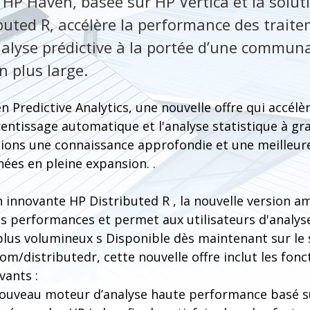
e HP Haven, basée sur HP Vertica et la solu
buted R, accélère la performance des traite
nalyse prédictive à la portée d’une commun
n plus large.
Predictive Analytics, une nouvelle offre qui accélè
entissage automatique et l'analyse statistique à gra
tions une connaissance approfondie et une meilleu
ées en pleine expansion. .
n innovante HP Distributed R , la nouvelle version a
s performances et permet aux utilisateurs d'analyse
us volumineux s Disponible dès maintenant sur le 
om/distributedr, cette nouvelle offre inclut les fonct
vants :
nouveau moteur d’analyse haute performance basé s