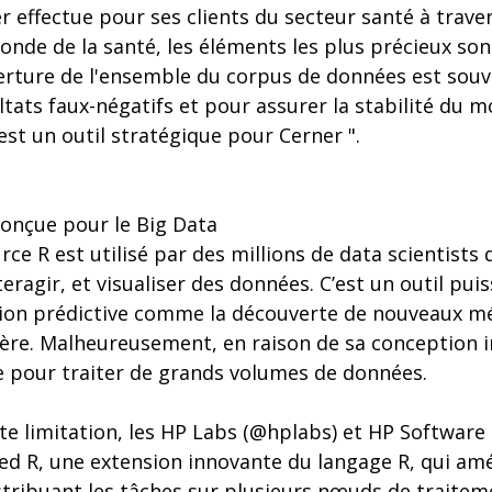
 effectue pour ses clients du secteur santé à trave
onde de la santé, les éléments les plus précieux son
erture de l'ensemble du corpus de données est souv
ltats faux-négatifs et pour assurer la stabilité du 
 est un outil stratégique pour Cerner ".
conçue pour le Big Data
ce R est utilisé par des millions de data scientists
eragir, et visualiser des données. C’est un outil pui
ion prédictive comme la découverte de nouveaux m
ère. Malheureusement, en raison de sa conception in
ce pour traiter de grands volumes de données.
tte limitation, les HP Labs (@hplabs) et HP Softwar
ed R, une extension innovante du langage R, qui amé
tribuant les tâches sur plusieurs nœuds de traiteme