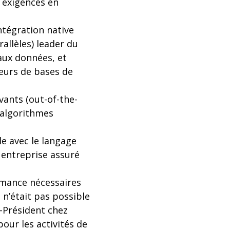
s exigences en
ntégration native
llèles) leader du
aux données, et
eurs de bases de
ants (out-of-the-
 algorithmes
e avec le langage
e entreprise assuré
ormance nécessaires
 n’était pas possible
e-Président chez
our les activités de