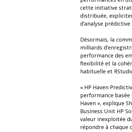
cette initiative str
distribuée, explici
d’analyse prédictive
Désormais, la commu
milliards d’enregis
performance des env
flexibilité et la coh
habituelle et RStudi
« HP Haven Predictiv
performance basée s
Haven », explique S
Business Unit HP Sof
valeur inexploitée d
répondre à chaque cas