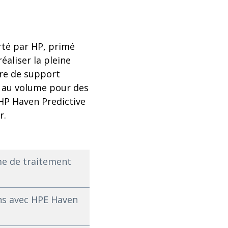
rté par HP, primé
éaliser la pleine
fre de support
e au volume pour des
HP Haven Predictive
r.
me de traitement
ons avec HPE Haven