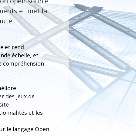
tion open source
ments et met la
auté
re et rend
nde échelle, et
re compréhension
méliore
r des jeux de
site
ionnalités et les
ur le langage Open