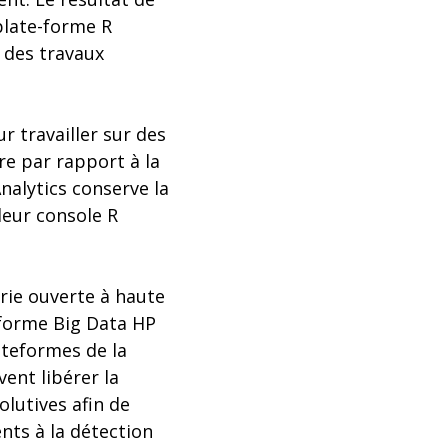
 plate-forme R
 des travaux
 travailler sur des
e par rapport à la
alytics conserve la
 leur console R
trie ouverte à haute
-forme Big Data HP
ateformes de la
ent libérer la
olutives afin de
ents à la détection