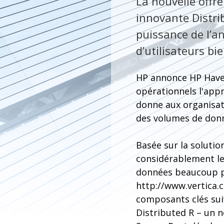
La nouvelle offr
innovante Distri
puissance de l’a
d’utilisateurs bie
HP annonce HP Haven 
opérationnels l'appr
donne aux organisa
des volumes de donn
Basée sur la solutio
considérablement le
données beaucoup pl
http://www.vertica.c
composants clés sui
Distributed R – un 