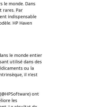
rs le monde. Dans
t rares. Par
ent indispensable
modèle. HP Haven
 dans le monde entier
ssant utilisé dans des
édicaments ou la
trinsèque, il n’est
e (@HPSoftware) ont
liore les
nt. Le résultat de