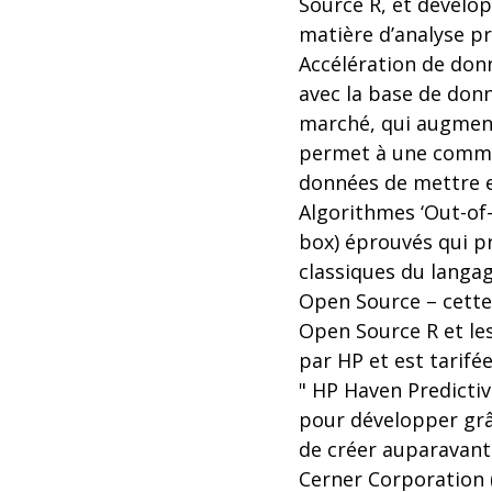
Source R, et dévelop
matière d’analyse pr
Accélération de donn
avec la base de don
marché, qui augment
permet à une commun
données de mettre e
Algorithmes ‘Out-of
box) éprouvés qui pr
classiques du langa
Open Source – cette 
Open Source R et les
par HP et est tarifé
" HP Haven Predictiv
pour développer grâc
de créer auparavant 
Cerner Corporation (