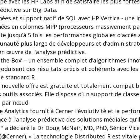
pé avec les HP Labs afin de satisfaire les plus forte
édictive sur Big Data.
ées et support natif de SQL avec HP Vertica - une i
nées en colonnes MPP (processeurs massivement para
e jusqu’à 5 fois les performances globales d'accès 
auté plus large de développeurs et d’administrat
n œuvre de l'analyse prédictive.
-the-Box’ – un ensemble complet d’algorithmes innov
oduisent des résultats précis et cohérents avec les
ge standard R.
nouvelle offre est gratuite et totalement compatibl
 outils associés. Elle dispose d’un support de class
e par nœud.
e Analytics fournit à Cerner l'évolutivité et la perf
e à l'analyse prédictive des solutions médiales qu’il
" a déclaré le Dr Doug McNair, MD, PhD, Sénior Vic
@Cerner). « La technologie Distributed R est vitale p