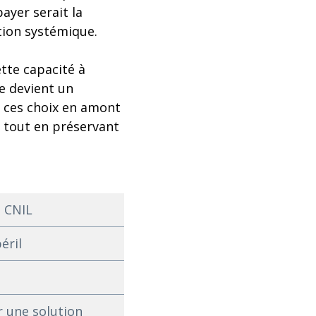
payer serait la
tion systémique.
ette capacité à
le devient un
 ces choix en amont
n tout en préservant
a CNIL
éril
r une solution