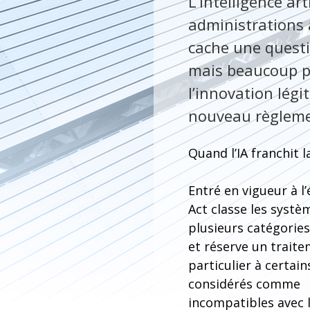
L’intelligence art
administrations 
cache une questi
mais beaucoup pl
l’innovation lég
nouveau règlemen
Quand l’IA franchit l
Entré en vigueur à l’é
Act classe les systè
plusieurs catégories
et réserve un trait
particulier à certai
considérés comme
incompatibles avec l