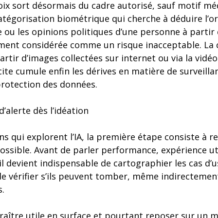
voix sort désormais du cadre autorisé, sauf motif mé
atégorisation biométrique qui cherche à déduire l’ori
le ou les opinions politiques d’une personne à parti
ment considérée comme un risque inacceptable. La 
artir d’images collectées sur internet ou via la vidé
te cumule enfin les dérives en matière de surveilla
protection des données.
’alerte dès l’idéation
ns qui explorent l’IA, la première étape consiste à r
 possible. Avant de parler performance, expérience ut
l devient indispensable de cartographier les cas d’us
de vérifier s’ils peuvent tomber, même indirectement
s.
aître utile en surface et pourtant reposer sur un 