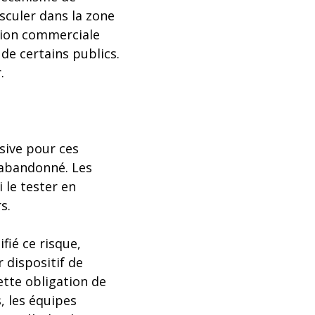
asculer dans la zone
tion commerciale
 de certains publics.
.
sive pour ces
e abandonné. Les
 le tester en
s.
fié ce risque,
 dispositif de
ette obligation de
, les équipes