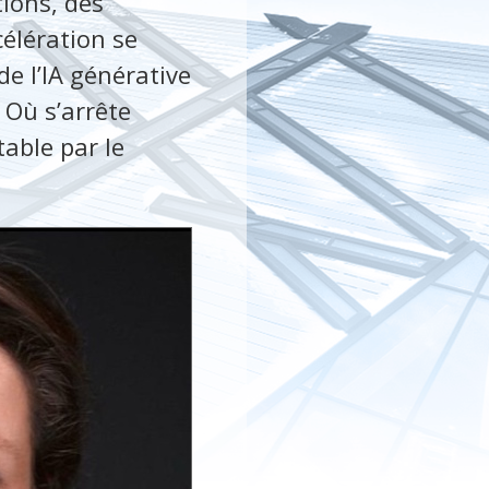
tions, des
célération se
e l’IA générative
 Où s’arrête
able par le