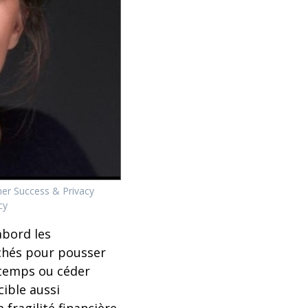
er Success & Privacy
cy
abord les
achés pour pousser
gtemps ou céder
cible aussi