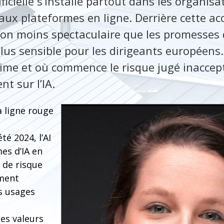
ificielle s’installe partout dans les organisa
aux plateformes en ligne. Derrière cette ac
on moins spectaculaire que les promesses d
us sensible pour les dirigeants européens.
itime et où commence le risque jugé inaccept
t sur l’IA.
a ligne rouge
té 2024, l’AI
mes d’IA en
 de risque
ement
ns usages
es valeurs