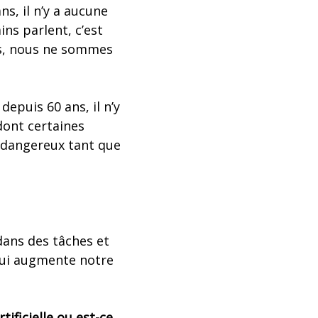
s, il n’y a aucune
ins parlent, c’est
us, nous ne sommes
depuis 60 ans, il n’y
 dont certaines
s dangereux tant que
 dans des tâches et
 qui augmente notre
tificielle ou est-ce