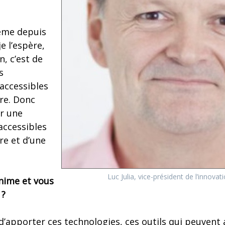
même depuis
je l’espère,
n, c’est de
s
accessibles
re. Donc
er une
accessibles
e et d’une
Luc Julia, vice-président de l’innova
anime et vous
 ?
 d’apporter ces technologies, ces outils qui peuvent 