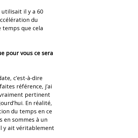
ilisait il y a 60
accélération du
e temps que cela
que pour vous ce sera
ate, c’est-à-dire
aites référence, j’ai
s vraiment pertinent
urd’hui. En réalité,
ration du temps en ce
us en sommes à un
l y ait véritablement