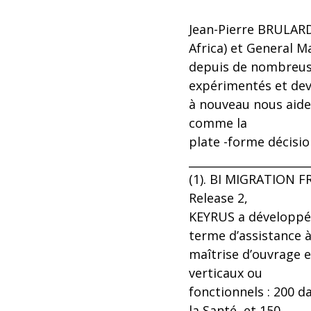
Jean-Pierre BRULARD
Africa) et General 
depuis de nombreuse
expérimentés et dev
à nouveau nous aide
comme la
plate -forme décisi
______________________
(1). BI MIGRATION F
Release 2,
KEYRUS a développé
terme d’assistance 
maîtrise d’ouvrage e
verticaux ou
fonctionnels : 200 d
la Santé, et 150