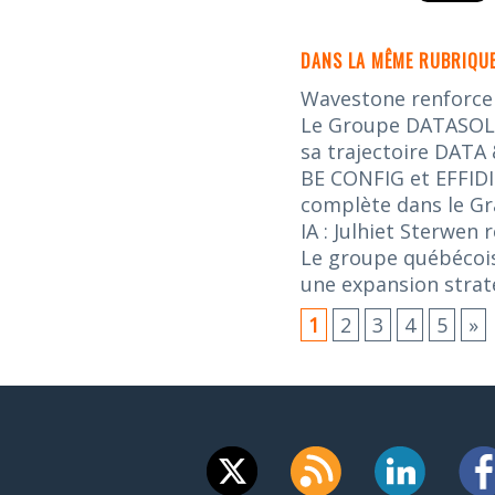
DANS LA MÊME RUBRIQUE
Wavestone renforce s
Le Groupe DATASOLUT
sa trajectoire DATA 
BE CONFIG et EFFIDI
complète dans le G
IA : Julhiet Sterwen
Le groupe québécois
une expansion stra
1
2
3
4
5
»