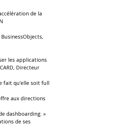
accélération de la
ON
ns BusinessObjects,
er les applications
ICARD, Directeur
fait qu’elle soit full
ffre aux directions
 de dashboarding. »
tions de ses