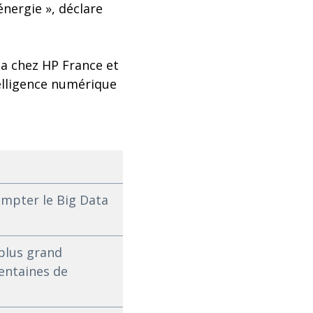
énergie », déclare
ta chez HP France et
elligence numérique
ompter le Big Data
 plus grand
entaines de