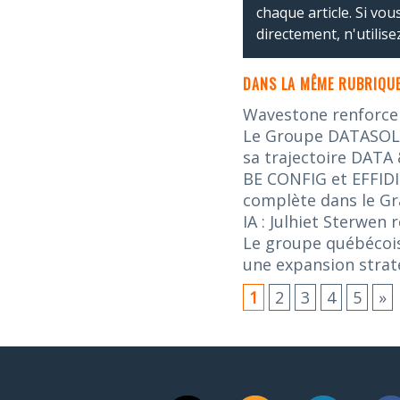
chaque article. Si vo
directement, n'utilis
DANS LA MÊME RUBRIQUE
Wavestone renforce s
Le Groupe DATASOLUT
sa trajectoire DATA 
BE CONFIG et EFFIDI
complète dans le G
IA : Julhiet Sterwen
Le groupe québécois
une expansion stra
1
2
3
4
5
»