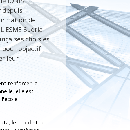
de IONIS
P depuis
 formation de
. L'ESME Sudria
ançaises choisies
pour objectif
er leur
nt renforcer le
elle, elle est
l'école.
ta, le cloud et la