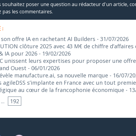
us souhaitez poser une question au rédacteur d'un article, co
ez pas les commentaires.
 :
on offre IA en rachetant AI Builders
- 31/07/2026
ION clôture 2025 avec 43 M€ de chiffre d’affaires c
& IA pour 2026
- 19/02/2026
C unissent leurs expertises pour proposer une offr
rand Ouest
- 06/01/2026
 révèle manufacture.ai, sa nouvelle marque
- 16/07/2
 agileDSS s’implante en France avec un tout premie
tégique au cœur de la francophonie économique
- 1
...
192