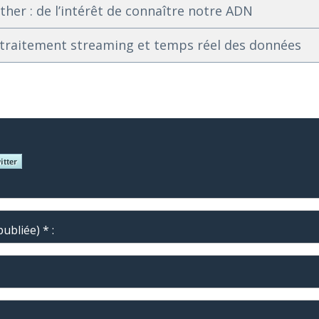
ther : de l’intérêt de connaître notre ADN
le traitement streaming et temps réel des données
ubliée) * :