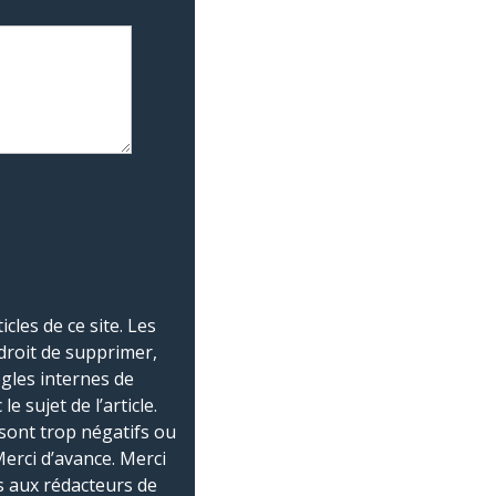
les de ce site. Les
droit de supprimer,
ègles internes de
 sujet de l’article.
sont trop négatifs ou
Merci d’avance. Merci
 aux rédacteurs de