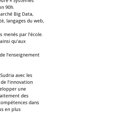
jeure « Systèmes
on 90h.
marché Big Data,
ité, langages du web,
s menés par l'école.
ainsi qu'aux
 de l'enseignement
Sudria avec les
 de l'innovation
évelopper une
raitement des
 compétences dans
us en plus