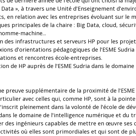
ts de dernière année de l'école qui ont choisi la ma
 Data », à travers une Unité d'Enseignement d'envir
ts, en relation avec les entreprises évoluant sur le 
es principales de la chaire : Big Data, cloud, sécur
e homme-machine...
on des infrastructures et serveurs HP pour les projet
lexions d'orientations pédagogiques de l'ESME Sudria 
ations et rencontres école-entreprises.
ation de HP auprès de l'ESME Sudria dans le domaine
ne preuve supplémentaire de la proximité de l'ESME 
rticulier avec celles qui, comme HP, sont à la pointe
s'inscrit pleinement dans la volonté de l'école de d
dans le domaine de l'intelligence numérique et du t
er des ingénieurs capables de mettre en œuvre ses
activités où elles sont primordiales et qui sont de pl