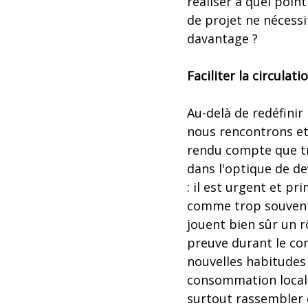
réaliser à quel poin
de projet ne nécessi
davantage ?
Faciliter la circula
Au-delà de redéfinir 
nous rencontrons et
rendu compte que tr
dans l'optique de de
: il est urgent et pr
comme trop souvent,
jouent bien sûr un r
preuve durant le co
nouvelles habitudes
consommation locale
surtout rassembler 