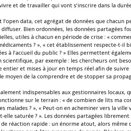
ivre et de travailler qui vont s'inscrire dans la durée
ent l'open data, cet agrégat de données que chacun 
et diffuser. Bien ordonnées, les données partagées f
elles, utiles à chacun en période de crise : « commen
édicaments ? », « cet établissement respecte-t-il bi
ées à l'accueil du public ? » Elles permettent égale
an scientifique, par exemple : les chercheurs ont be
ntier et mises à jour en temps réel afin de suivre 
 le moyen de la comprendre et de stopper sa propag
alement indispensables aux gestionnaires locaux, qu
onctionne sur le terrain : « de combien de lits ma 
des malades ? », « Peut-on en acheminer vers la ville 
st-elle saturée ? ». Les données partagées librement
é de réaction rapide : un énorme atout, alors même