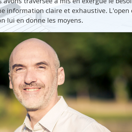
s avons traversée a mis en exergue le besoi
ne information claire et exhaustive. L'open
 on lui en donne les moyens.