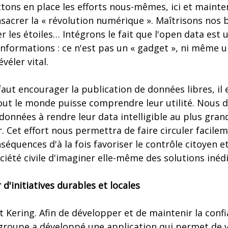
tons en place les efforts nous-mêmes, ici et mainten
sacrer la « révolution numérique ». Maîtrisons nos 
r les étoiles… Intégrons le fait que l'open data est 
'informations : ce n'est pas un « gadget », ni même u
véler vital.
l faut encourager la publication de données libres, i
out le monde puisse comprendre leur utilité. Nous
données à rendre leur data intelligible au plus gra
ir. Cet effort nous permettra de faire circuler facile
séquences d'à la fois favoriser le contrôle citoyen 
ociété civile d'imaginer elle-même des solutions inédi
d'initiatives durables et locales
ait Kering. Afin de développer et de maintenir la conf
roupe a développé une application qui permet de vi