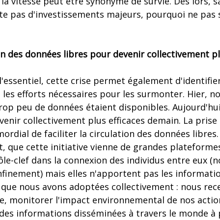
t la vitesse peut être synonyme de survie. Dès lors, 
te pas d'investissements majeurs, pourquoi ne pas s
tion des données libres pour devenir collectivement pl
l'essentiel, cette crise permet également d'identifier
 les efforts nécessaires pour les surmonter. Hier,
op peu de données étaient disponibles. Aujourd'hui
venir collectivement plus efficaces demain. La prise
imordial de faciliter la circulation des données libre
 que cette initiative vienne de grandes plateformes
ôle-clef dans la connexion des individus entre eux (
nfinement) mais elles n'apportent pas les informati
 que nous avons adoptées collectivement : nous rece
, monitorer l'impact environnemental de nos action
des informations disséminées à travers le monde à