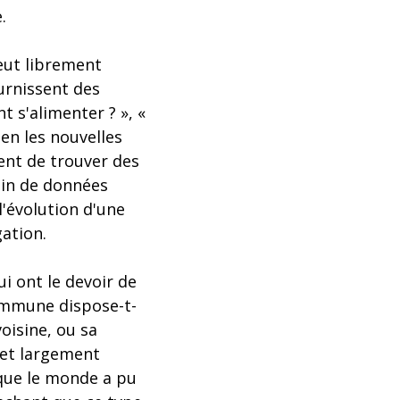
.
peut librement
ournissent des
t s'alimenter ? », «
en les nouvelles
ment de trouver des
soin de données
l'évolution d'une
ation.
i ont le devoir de
commune dispose-t-
voisine, ou sa
 et largement
 que le monde a pu