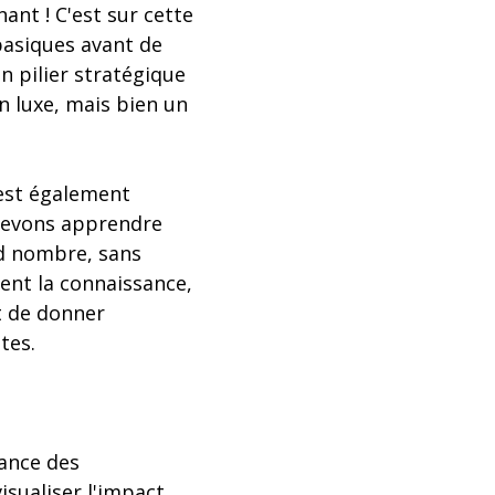
ant ! C'est sur cette
basiques avant de
un pilier stratégique
n luxe, mais bien un
l est également
 devons apprendre
nd nombre, sans
ment la connaissance,
et de donner
tes.
iance des
sualiser l'impact