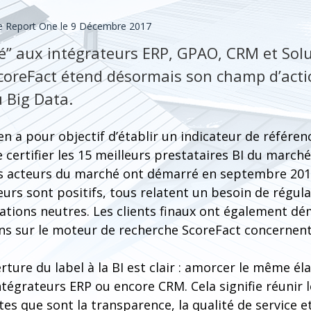
 Report One le 9 Décembre 2017
vé” aux intégrateurs ERP, GPAO, CRM et Solu
 ScoreFact étend désormais son champ d’acti
u Big Data.
 a pour objectif d’établir un indicateur de référen
e certifier les 15 meilleurs prestataires BI du marché
es acteurs du marché ont démarré en septembre 2017
eurs sont positifs, tous relatent un besoin de régula
ations neutres. Les clients finaux ont également dém
s sur le moteur de recherche ScoreFact concernent l
rture du label à la BI est clair : amorcer le même él
ntégrateurs ERP ou encore CRM. Cela signifie réunir 
es que sont la transparence, la qualité de service et