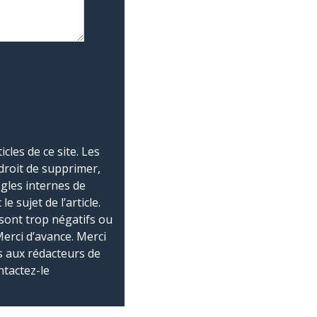
les de ce site. Les
droit de supprimer,
ègles internes de
 sujet de l’article.
sont trop négatifs ou
Merci d’avance. Merci
 aux rédacteurs de
ntactez-le