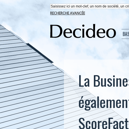
RECHERCHE AVANCÉE
BA
La Busines
également 
ScoreFact