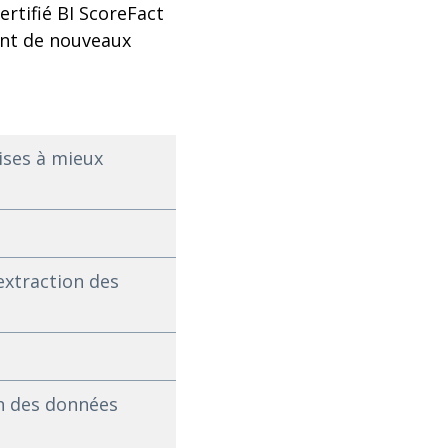
rtifié BI ScoreFact
ent de nouveaux
ises à mieux
extraction des
on des données