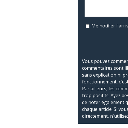
Me notifier l'ar
Vous pouvez commente
commentaires sont li
sans explication ni p
fonctionnement, c'est
Par ailleurs, les co
trop positifs. Ayez de
de noter également 
chaque article. Si vo
directement, n'utilis