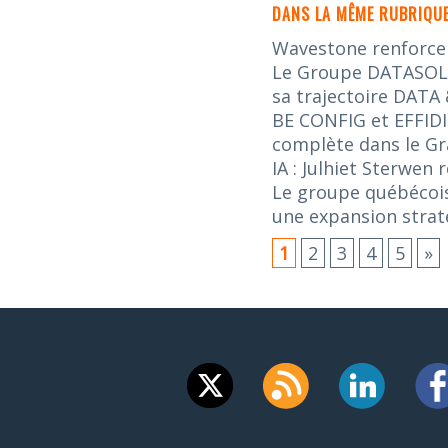
DANS LA MÊME RUBRIQUE
Wavestone renforce s
Le Groupe DATASOLUT
sa trajectoire DATA 
BE CONFIG et EFFIDI
complète dans le G
IA : Julhiet Sterwen
Le groupe québécois
une expansion stra
1
2
3
4
5
»