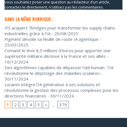
vous souhaitez poser une question au rédacteur d'un article,
contactez-le directement, n'utilisez pas les commentaires.
DANS LA MÊME RUBRIQUE :
IFS acquiert 7bridges pour transformer les supply chains
industrielles grâce à l'IA
- 20/08/2025
Pigment dévoile sa feuille de route IA agentique
-
25/03/2025
Comand AI lève 8,5 millions d'euros pour apporter une
supériorité militaire décisive à la France et ses alliés
-
16/12/2024
Des algorithmes capables de dépasser l’œil humain : l’IA
révolutionne le dépistage des maladies oculaires
-
30/11/2024
Lucanet intègre l’IA générative à ses solutions et
révolutionne la gestion des processus complexes pour les
directions financières
- 30/11/2024
1
2
3
4
5
»
...
379